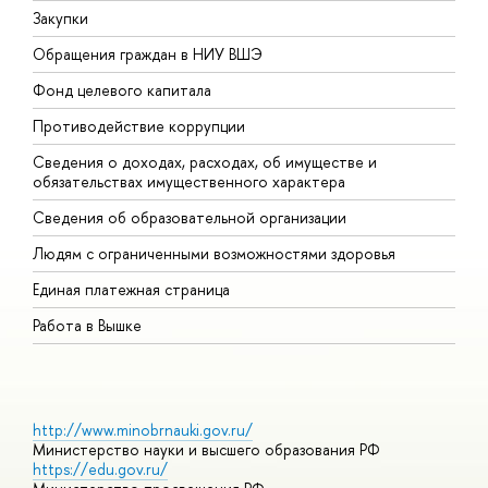
Закупки
П
Обращения граждан в НИУ ВШЭ
А
Фонд целевого капитала
Д
Противодействие коррупции
Ц
Сведения о доходах, расходах, об имуществе и
Б
обязательствах имущественного характера
О
Сведения об образовательной организации
О
Людям с ограниченными возможностями здоровья
Единая платежная страница
Работа в Вышке
http://www.minobrnauki.gov.ru/
Министерство науки и высшего образования РФ
https://edu.gov.ru/