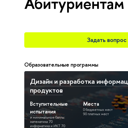
Абитуриентам 
Задать вопрос
Образовательные программы
Дизайн и разработка информа
продуктов
Вступительные
Места
0 бюджетных мест
испытания
90 платных мест
и минимальные баллы:
математика 70
информатика и ИКТ 70