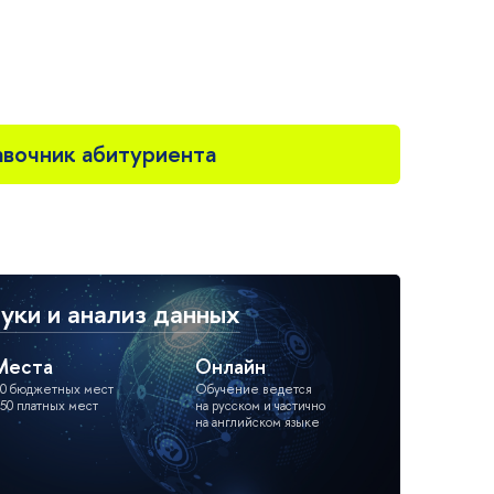
вочник абитуриента
ки и анализ данных
Места
Онлайн
0 бюджетных мест
Обучение ведется
50 платных мест
на русском и частично
на английском языке