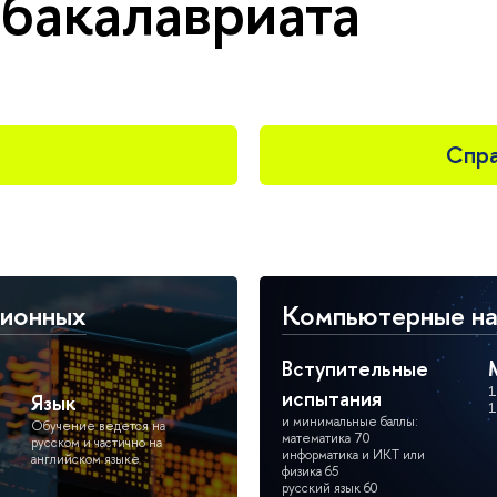
бакалавриата
Спра
ционных
Компьютерные нау
Вступительные
1
испытания
Язык
1
и минимальные баллы:
Обучение ведется на
математика 70
русском и частично на
информатика и ИКТ или
английском языке
физика 65
русский язык 60