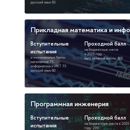
русский язык 60
Прикладная математика и инф
Вступительные
Проходной балл
на бюджетные места
испытания
в 2025 году: -
и минимальные баллы:
Балл зеленой волны: 305
математика 75
информатика и ИКТ 75
русский язык 60
Программная инженерия
Вступительные
Проходной балл
на бюджетные места в 2025
испытания
году: 299