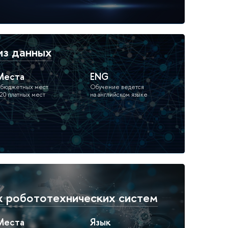
из данных
Места
ENG
 бюджетных мест
Обучение ведется
20 платных мест
на английском языке
х робототехнических систем
Места
Язык