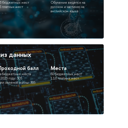
5 бюджетных мест
Обучение ведется на
5 платных мест
русском и частично на
английском языке
лиз данных
Проходной балл
Места
а бюджетные места
60 бюджетных мест
 2025 году: 305
110 платных мест
алл зеленой волны: 305