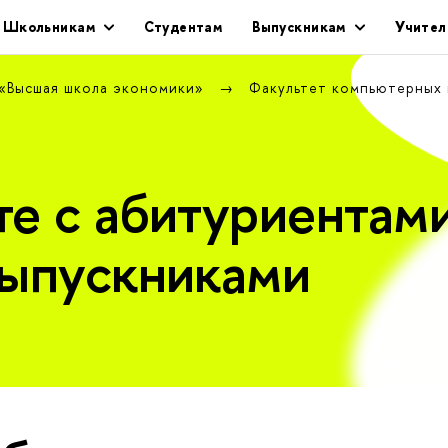
Школьникам
Студентам
Выпускникам
Учител
 «Высшая школа экономики»
Факультет компьютерных
те с абитуриентами
выпускниками