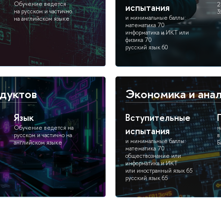
Обучение ведется
2
испытания
на русском и частично
3
и минимальные баллы:
на английском языке
математика 70
информатика и ИКТ или
физика 70
русский язык 60
одуктов
Экономика и ана
Язык
Вступительные
Обучение ведется на
н
испытания
русском и частично на
в
и минимальные баллы:
английском языке
Б
математика 70
обществознание или
информатика и ИКТ
или иностранный язык 65
русский язык 65