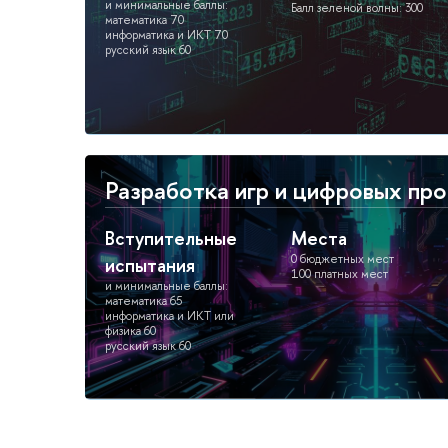
и минимальные баллы:
Балл зеленой волны: 300
математика 70
информатика и ИКТ 70
русский язык 60
Разработка игр и цифровых пр
Вступительные
Места
0 бюджетных мест
испытания
100 платных мест
и минимальные баллы:
математика 65
информатика и ИКТ или
физика 60
русский язык 60