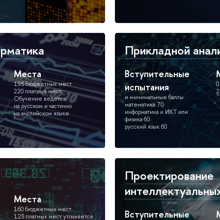
орматика
Прикладной анал
Места
Вступительные
195 бюджетных мест
0
испытания
220 платных мест
2
и минимальные баллы:
Обучение ведется
математика 70
на русском и частично
информатика и ИКТ или
на английском языке
физика 60
русский язык 60
Проектирование
интеллектуальны
Места
160 бюджетных мест
Вступительные
125 платных мест уточняется