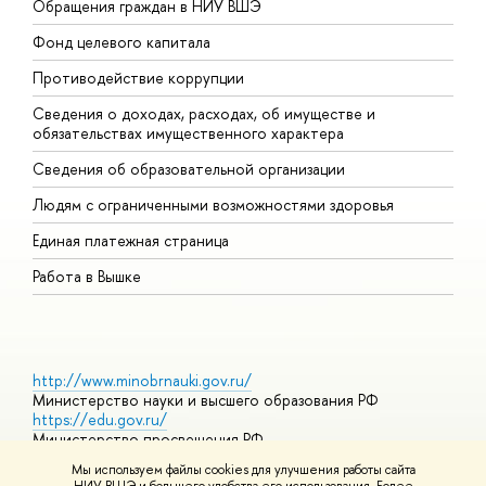
Обращения граждан в НИУ ВШЭ
А
Фонд целевого капитала
Д
Противодействие коррупции
Ц
Сведения о доходах, расходах, об имуществе и
Б
обязательствах имущественного характера
О
Сведения об образовательной организации
О
Людям с ограниченными возможностями здоровья
Единая платежная страница
Работа в Вышке
http://www.minobrnauki.gov.ru/
Министерство науки и высшего образования РФ
https://edu.gov.ru/
Министерство просвещения РФ
https://elearning.hse.ru/mooc
Мы используем файлы cookies для улучшения работы сайта
Массовые открытые онлайн-курсы