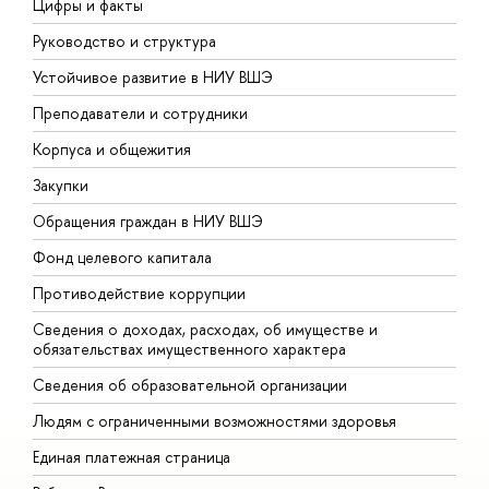
Цифры и факты
Л
Руководство и структура
Д
Устойчивое развитие в НИУ ВШЭ
О
Преподаватели и сотрудники
П
Корпуса и общежития
В
Закупки
П
Обращения граждан в НИУ ВШЭ
А
Фонд целевого капитала
Д
Противодействие коррупции
Ц
Сведения о доходах, расходах, об имуществе и
Б
обязательствах имущественного характера
О
Сведения об образовательной организации
О
Людям с ограниченными возможностями здоровья
Единая платежная страница