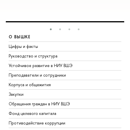
О ВЫШКЕ
Цифры и факты
Л
Руководство и структура
Д
Устойчивое развитие в НИУ ВШЭ
О
Преподаватели и сотрудники
П
Корпуса и общежития
ы
Закупки
П
Обращения граждан в НИУ ВШЭ
А
Фонд целевого капитала
Д
Противодействие коррупции
Ц