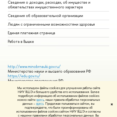
Сведения о доходах, расходах, об имуществе и
Б
обязательствах имущественного характера
О
Сведения об образовательной организации
О
Людям с ограниченными возможностями здоровья
Единая платежная страница
Работа в Вышке
http://www.minobrnauki.gov.ru/
Министерство науки и высшего образования РФ
https://edu.gov.ru/
Министерство просвещения РФ
https://elearning.hse.ru/mooc
Мы используем файлы cookies для улучшения работы сайта
Массовые открытые онлайн-курсы
НИУ ВШЭ и большего удобства его использования. Более
подробную информацию об использовании файлов cookies
можно найти
здесь
, наши правила обработки персональных
данных –
здесь
. Продолжая пользоваться сайтом, вы
✖
© НИУ ВШЭ 1993–2026
Адреса и контакты
Условия
подтверждаете, что были проинформированы о
использования материало
Политика конфиденциальности
Карта
использовании файлов cookies сайтом НИУ ВШЭ и согласны
сайта
с нашими правилами обработки персональных данных. Вы