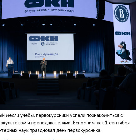
й месяц учебы, первокурсники успели познакомиться с
акультетом и преподавателями. Вспомним, как 1 сентября
терных наук праздновал день первокурсника.