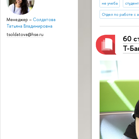
не учеба
студен
Отдел по работе с 
Менеджер
–
Солдатова
Татьяна Владимировна
tsoldatova@hse.ru
60 с
Т-Ба