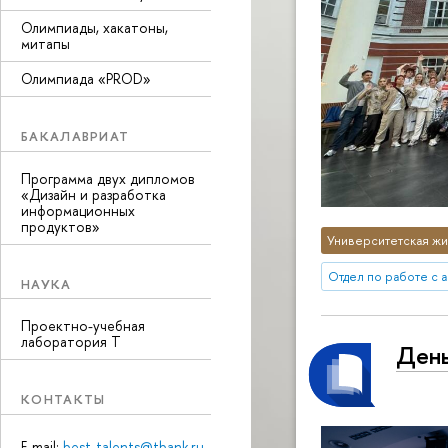
Олимпиады, хакатоны,
митапы
Олимпиада «PROD»
БАКАЛАВРИАТ
Программа двух дипломов
«Дизайн и разработка
информационных
продуктов»
Университетская жи
Отдел по работе с 
НАУКА
Проектно-учебная
лаборатория Т
День
КОНТАКТЫ
E-mail:
best-talents@tbank.ru
,