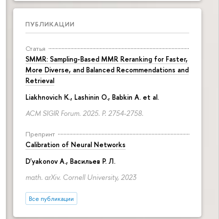
ПУБЛИКАЦИИ
Статья
SMMR: Sampling-Based MMR Reranking for Faster,
More Diverse, and Balanced Recommendations and
Retrieval
Liakhnovich K., Lashinin O., Babkin A. et al.
ACM SIGIR Forum. 2025.
P. 2754-2758.
Препринт
Calibration of Neural Networks
D'yakonov A.
, Васильев Р. Л.
math. arXiv. Cornell University, 2023
Все публикации