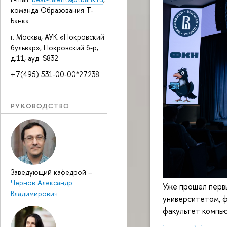
команда Образования Т-
Банка
г. Москва, АУК «Покровский
бульвар», Покровский б-р,
д.11, ауд. S832
+7(495) 531-00-00*27238
РУКОВОДСТВО
Заведующий кафедрой
–
Чернов Александр
Уже прошел первы
Владимирович
университетом, ф
факультет компью