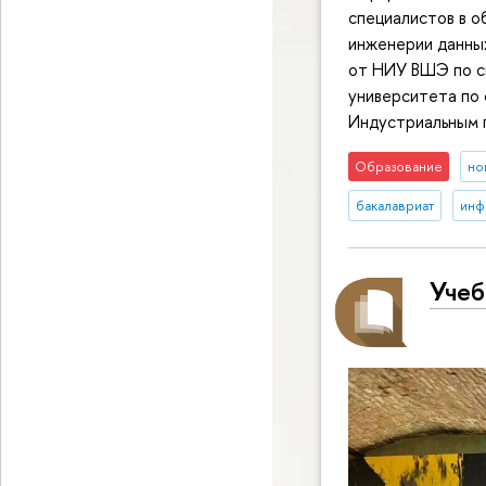
специалистов в 
инженерии данных
от НИУ ВШЭ по с
университета по 
Индустриальным 
Образование
но
бакалавриат
инф
Учеб