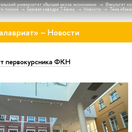
ельский университет «Высшая школа экономики»
Факультет к
го поиска
Базовая кафедра Т-Банка
Новости
Тема «бака
алавриат» – Новости
т первокурсника ФКН