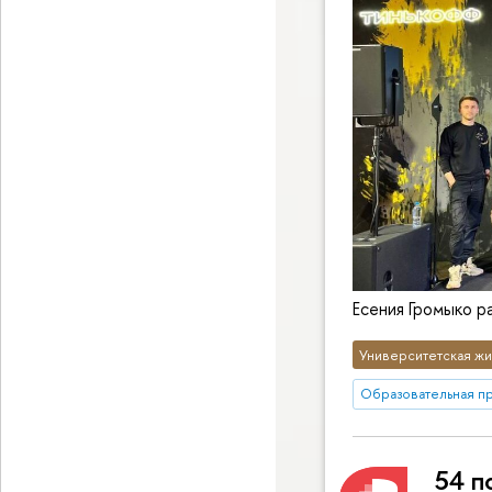
Есения Громыко ра
Университетская жи
Образовательная п
54 п