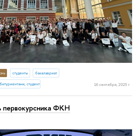
знь
студенты
бакалавриат
абитуриентами, студентами и выпускниками
16 сентября, 2025 г.
 первокурсника ФКН