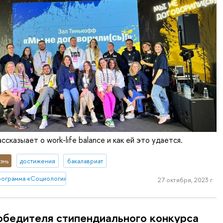
ссказыает о work-life balance и как ей это удается.
знь
достижения
бакалавриат
рограмма «Социология и социальная информатика»
27 октября, 2023 г.
обедителя стипендиального конкурса