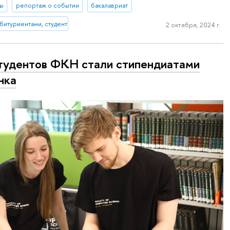
ты
репортаж о событии
бакалавриат
абитуриентами, студентами и выпускниками
2 октября, 2024 г.
тудентов ФКН стали стипендиатами
нка