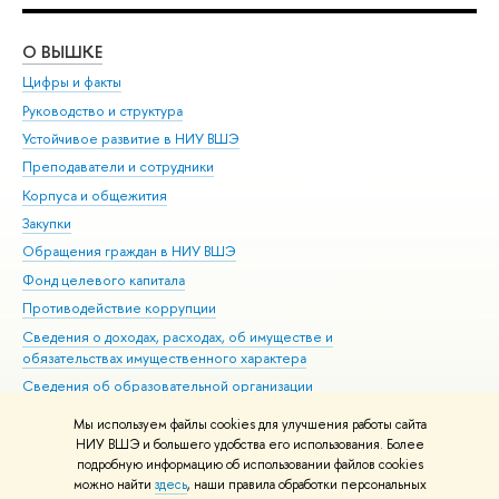
О ВЫШКЕ
ОБ
Цифры и факты
Ли
Руководство и структура
Дов
Устойчивое развитие в НИУ ВШЭ
Ол
Преподаватели и сотрудники
При
Корпуса и общежития
Вы
Закупки
При
Обращения граждан в НИУ ВШЭ
Ас
Фонд целевого капитала
До
Противодействие коррупции
Цен
Сведения о доходах, расходах, об имуществе и
Би
обязательствах имущественного характера
Об
Сведения об образовательной организации
Обр
Людям с ограниченными возможностями здоровья
Мы используем файлы cookies для улучшения работы сайта
Единая платежная страница
НИУ ВШЭ и большего удобства его использования. Более
подробную информацию об использовании файлов cookies
Работа в Вышке
можно найти
здесь
, наши правила обработки персональных