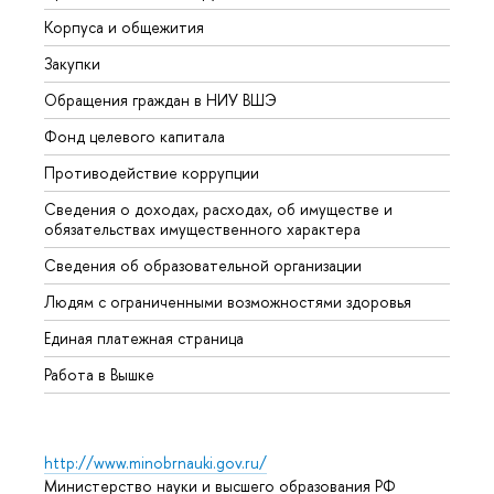
Корпуса и общежития
Вышк
Закупки
Прием
Обращения граждан в НИУ ВШЭ
Аспир
Фонд целевого капитала
Допол
Противодействие коррупции
Центр
Сведения о доходах, расходах, об имуществе и
Бизне
обязательствах имущественного характера
Образ
Сведения об образовательной организации
Обрат
Людям с ограниченными возможностями здоровья
Единая платежная страница
Работа в Вышке
http://www.minobrnauki.gov.ru/
Министерство науки и высшего образования РФ