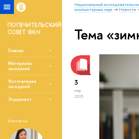
Национальный исследовательски
компьютерных наук
Новости
ПОПЕЧИТЕЛЬСКИЙ
Тема «зим
СОВЕТ ФКН
Главная
Материалы
заседаний
3
Фотогалерея
заседаний
мар
2023
Эндаумент
Контакты