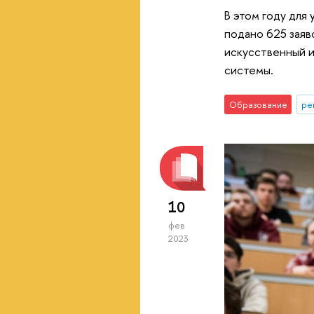
В этом году для
подано 625 заяв
искусственный и
системы.
Образование
ре
10
фев
2023