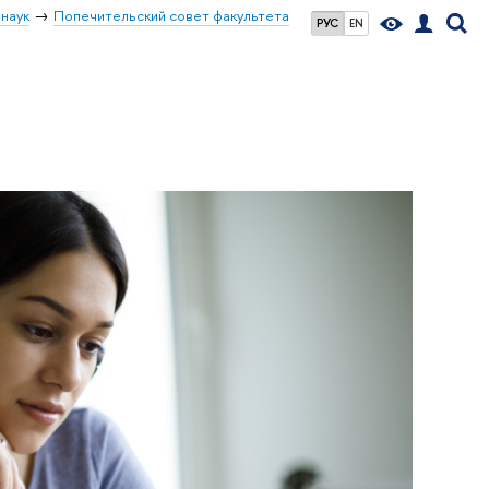
наук
Попечительский совет факультета
РУС
EN