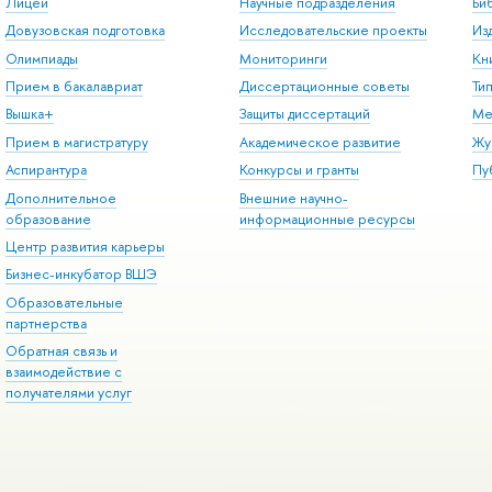
Лицей
Научные подразделения
Би
Довузовская подготовка
Исследовательские проекты
Из
Олимпиады
Мониторинги
Кн
Прием в бакалавриат
Диссертационные советы
Ти
Вышка+
Защиты диссертаций
Ме
Прием в магистратуру
Академическое развитие
Жу
Аспирантура
Конкурсы и гранты
Пу
Дополнительное
Внешние научно-
образование
информационные ресурсы
Центр развития карьеры
Бизнес-инкубатор ВШЭ
Образовательные
партнерства
Обратная связь и
взаимодействие с
получателями услуг