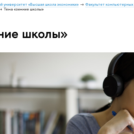
й университет «Высшая школа экономики»
Факультет компьютерных 
Тема «зимние школы»
ние школы»