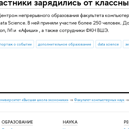
астники зарядились от классн
Центром непрерывного образования факультета компьютер
Data Science. В ней приняли участие более 250 человек. 
n, IVI и «Афиши» , а также сотрудники ФКН ВШЭ.
портаж о событии
дополнительное образование
data science
з
университет «Высшая школа экономики»
→
Факультет компьютерных наук
ОБРАЗОВАНИЕ
НАУКА
Р