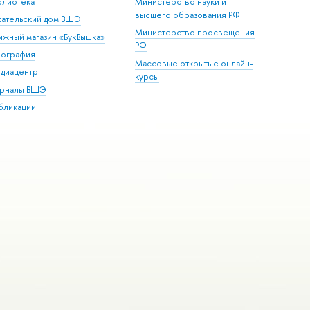
блиотека
Министерство науки и
высшего образования РФ
дательский дом ВШЭ
Министерство просвещения
ижный магазин «БукВышка»
РФ
пография
Массовые открытые онлайн-
диацентр
курсы
рналы ВШЭ
бликации