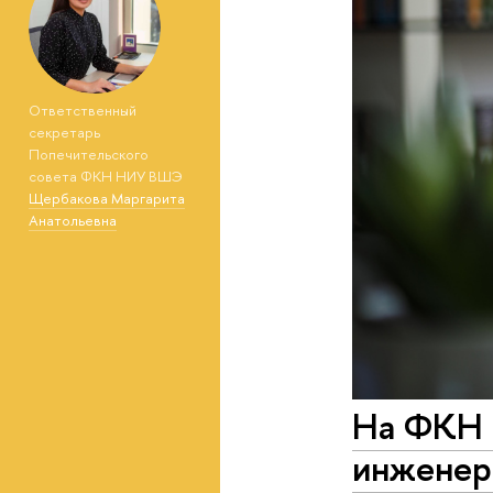
Ответственный
секретарь
Попечительского
совета ФКН НИУ ВШЭ
Щербакова Маргарита
Анатольевна
На ФКН 
инженер