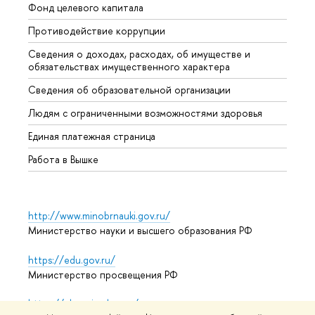
Фонд целевого капитала
Допол
Противодействие коррупции
Центр
Сведения о доходах, расходах, об имуществе и
Бизне
обязательствах имущественного характера
Образ
Сведения об образовательной организации
Обрат
Людям с ограниченными возможностями здоровья
Единая платежная страница
Работа в Вышке
http://www.minobrnauki.gov.ru/
Министерство науки и высшего образования РФ
https://edu.gov.ru/
Министерство просвещения РФ
https://elearning.hse.ru/mooc