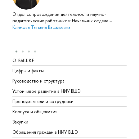
Отдел сопровождения деятельности научно-
педагогических работников: Начальник отдела
–
Климова Татьяна Васильевна
О ВЫШКЕ
ОБР
Цифры и факты
Лице
Руководство и структура
Довуз
Устойчивое развитие в НИУ ВШЭ
Олим
Преподаватели и сотрудники
Прием
Корпуса и общежития
Вышк
Закупки
Прием
Обращения граждан в НИУ ВШЭ
Аспир