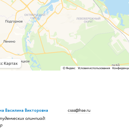
а Василина Викторовна
csss@hse.ru
уденческих олимпиад:
р