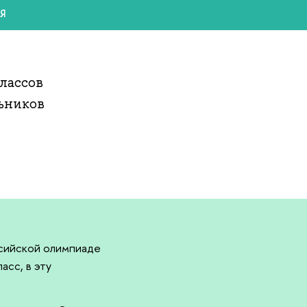
Я
лассов
ьников
оссийской олимпиаде
асс, в эту