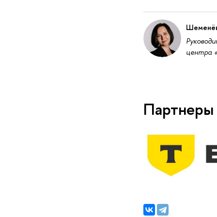
Шеменёв
Руководи
центра 
Партнеры