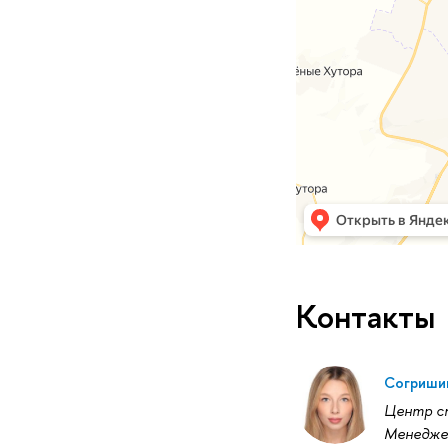
Контакты
Согришин
Центр ст
Менедже