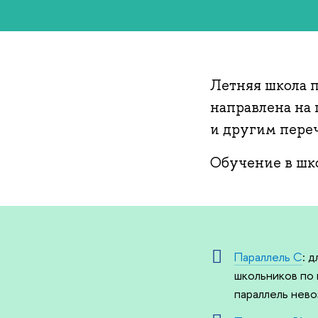
Летняя школа п
направлена на
и другим пере
Обучение в шко
Параллель C
: 
школьников по 
параллель нев