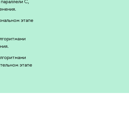
 параллели C,
енения.
иональном этапе
алгоритмами
ния.
 алгоритмами
ительном этапе