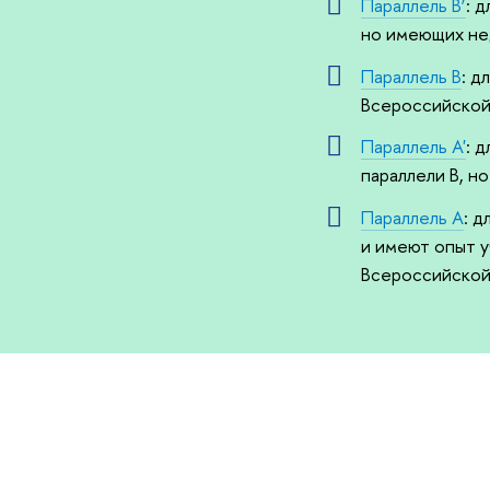
Параллель B’
: 
но имеющих нед
Параллель B
: д
Всероссийской
Параллель A'
: 
параллели B, н
Параллель A
: 
и имеют опыт у
Всероссийской