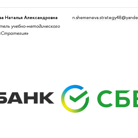
а Наталья Александровна
n.shemeneva.strategy48@yande
тель учебно-методического
«Стратегия»