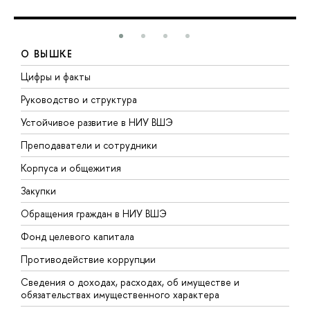
О ВЫШКЕ
Цифры и факты
Л
Руководство и структура
Д
Устойчивое развитие в НИУ ВШЭ
О
Преподаватели и сотрудники
П
Корпуса и общежития
В
Закупки
П
Обращения граждан в НИУ ВШЭ
А
Фонд целевого капитала
Д
Противодействие коррупции
Ц
Сведения о доходах, расходах, об имуществе и
Б
обязательствах имущественного характера
О