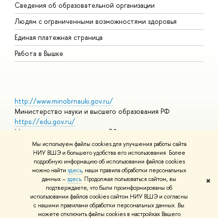
Сведения об образовательной организации
О
Людям с ограниченными возможностями здоровья
Единая платежная страница
Работа в Вышке
http://www.minobrnauki.gov.ru/
Министерство науки и высшего образования РФ
https://edu.gov.ru/
Министерство просвещения РФ
https://elearning.hse.ru/mooc
Мы используем файлы cookies для улучшения работы сайта
Массовые открытые онлайн-курсы
НИУ ВШЭ и большего удобства его использования. Более
подробную информацию об использовании файлов cookies
можно найти
здесь
, наши правила обработки персональных
данных –
здесь
. Продолжая пользоваться сайтом, вы
✖
© НИУ ВШЭ 1993–2026
Адреса и контакты
Условия
подтверждаете, что были проинформированы об
использования материалов
Политика конфиденциальности
Карта
использовании файлов cookies сайтом НИУ ВШЭ и согласны
сайта
с нашими правилами обработки персональных данных. Вы
Шрифты HSE Sans и HSE Slab разработаны в
Школе дизайна НИУ
можете отключить файлы cookies в настройках Вашего