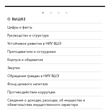
О ВЫШКЕ
Цифры и факты
Л
Руководство и структура
Д
Устойчивое развитие в НИУ ВШЭ
О
Преподаватели и сотрудники
П
Корпуса и общежития
В
Закупки
П
Обращения граждан в НИУ ВШЭ
А
Фонд целевого капитала
Д
Противодействие коррупции
Ц
Сведения о доходах, расходах, об имуществе и
Б
обязательствах имущественного характера
О