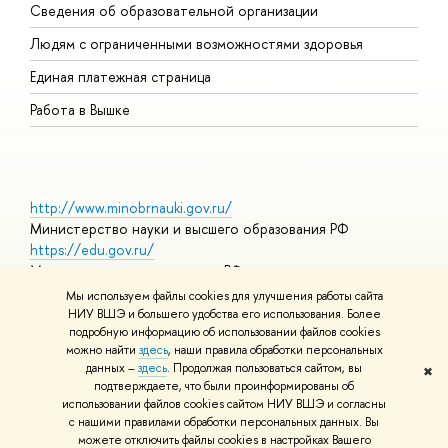
Сведения об образовательной организации
О
Людям с ограниченными возможностями здоровья
Единая платежная страница
Работа в Вышке
http://www.minobrnauki.gov.ru/
Министерство науки и высшего образования РФ
https://edu.gov.ru/
Министерство просвещения РФ
https://elearning.hse.ru/mooc
Мы используем файлы cookies для улучшения работы сайта
Массовые открытые онлайн-курсы
НИУ ВШЭ и большего удобства его использования. Более
подробную информацию об использовании файлов cookies
можно найти
здесь
, наши правила обработки персональных
данных –
здесь
. Продолжая пользоваться сайтом, вы
✖
© НИУ ВШЭ 1993–2026
Адреса и контакты
Условия
подтверждаете, что были проинформированы об
использования материалов
Политика конфиденциальности
Карта
использовании файлов cookies сайтом НИУ ВШЭ и согласны
сайта
с нашими правилами обработки персональных данных. Вы
Шрифты HSE Sans и HSE Slab разработаны в
Школе дизайна НИУ
можете отключить файлы cookies в настройках Вашего