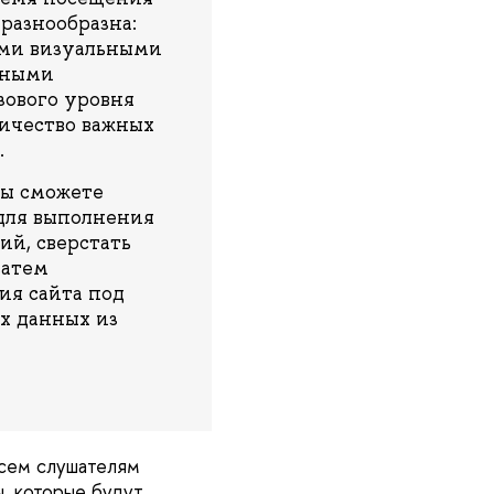
разнообразна:
ыми визуальными
нными
зового уровня
личество важных
.
вы сможете
для выполнения
ий, сверстать
затем
ия сайта под
х данных из
всем слушателям
ы, которые будут