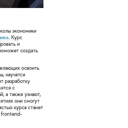
школы экономики
чик»
. Курс
ровать и
 поможет создать
желающих освоить
ы, научатся
т разработку
мятся с
, а также узнают,
нятиях они смогут
астью курса станет
frontend-