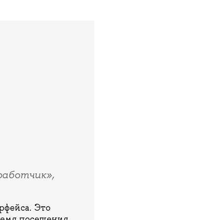
работчик»,
рфейса. Это
время посещения