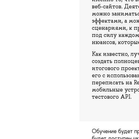
веб-сайтов. Дея
можно заниматьс
эффектами, а мо
сценариями, к п
под силу каждом
нюансов, которы
Как известно, л
создать полноце
итогового проек
его с использова
переписать на R
мобильные устро
тестового API.
Обучение будет п
будет доступен чат