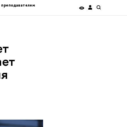
ь преподавателем
ет
ает
ия