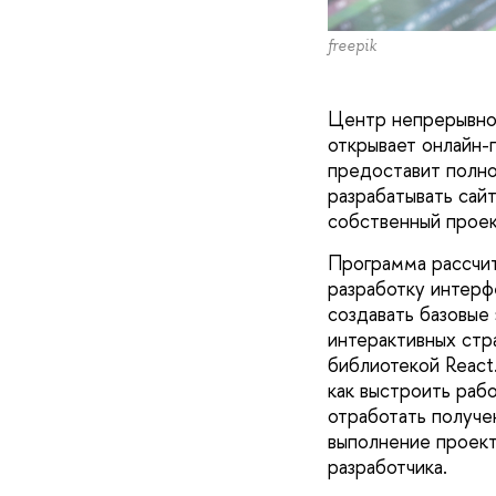
freepik
Центр непрерывног
открывает онлайн-
предоставит полно
разрабатывать сай
собственный проек
Программа рассчит
разработку интерфе
создавать базовые
интерактивных стра
библиотекой React
как выстроить раб
отработать получе
выполнение проект
разработчика.