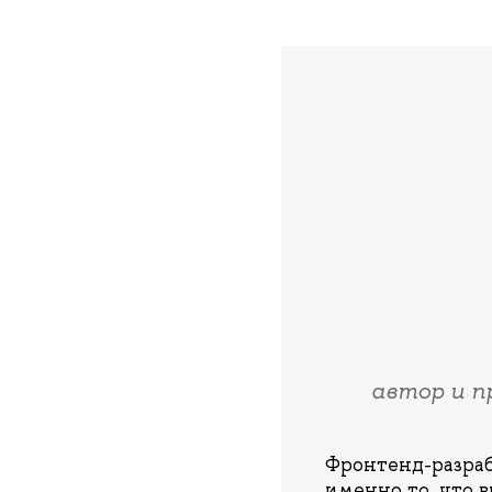
автор и п
Фронтенд-разраб
именно то, что 