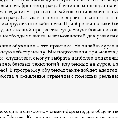
тельность фронтенд-разработчиков многогранна и 
я созданием красочных сайтов с привлекательн
жно разрабатывать сложные сервисы с множестве
римеру, личные кабинеты. Приобрести навыки ба
у, но в нашей профессии существует большое ко
е необходимо знать, и возможностей для развития
учшее обучение – это практика. На онлайн-курсе 
нную веб-страницу. Мы подготовили три макета 
та: слушатели смогут выбрать наиболее подходящ
нием базовых технологий, изученных на курсе, а 
eact. В программу обучения также войдет адаптац
йства и оживление страницы с помощью реальны
роходить в синхронном онлайн-формате, для общения 
 в Telegram. Кроме того, на курс приглашены ассистент