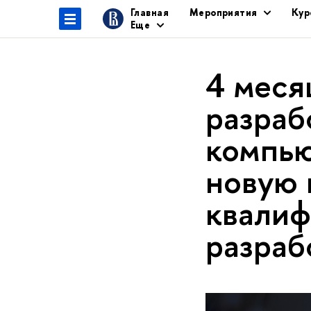
Главная
Мероприятия
Кур
Еще
4 меся
разраб
компью
новую 
квалиф
разраб