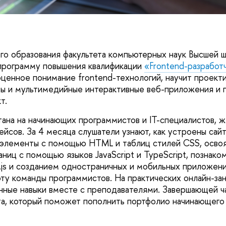
о образования факультета компьютерных наук Высшей 
программу повышения квалификации
«Frontend-разработ
ценное понимание frontend-технологий, научит проекти
ты и мультимедийные интерактивные веб-приложения и
т.
ана на начинающих программистов и IT-специалистов, 
йсов. За 4 месяца слушатели узнают, как устроены сайт
 элементы с помощью HTML и таблиц стилей CSS, освоя
ниц с помощью языков JavaScript и TypeScript, познако
.js и созданием одностраничных и мобильных приложений
оту команды программистов. На практических онлайн-за
нные навыки вместе с преподавателями. Завершающей ч
а, который поможет пополнить портфолио начинающего 