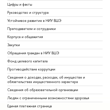
Цифры и факты
Л
Руководство и структура
Д
Устойчивое развитие в НИУ ВШЭ
О
Преподаватели и сотрудники
П
Корпуса и общежития
В
Закупки
П
Обращения граждан в НИУ ВШЭ
А
Фонд целевого капитала
Д
Противодействие коррупции
Ц
Сведения о доходах, расходах, об имуществе и
Б
обязательствах имущественного характера
О
Сведения об образовательной организации
О
Людям с ограниченными возможностями здоровья
Единая платежная страница