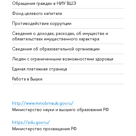
Обращения граждан в НИУ ВШЭ
Аспир
Фонд целевого капитала
Допол
Противодействие коррупции
Центр
Сведения о доходах, расходах, об имуществе и
Бизне
обязательствах имущественного характера
Образ
Сведения об образовательной организации
Обрат
Людям с ограниченными возможностями здоровья
Единая платежная страница
Работа в Вышке
http://www.minobrnauki.gov.ru/
Министерство науки и высшего образования РФ
https://edu.gov.ru/
Министерство просвещения РФ