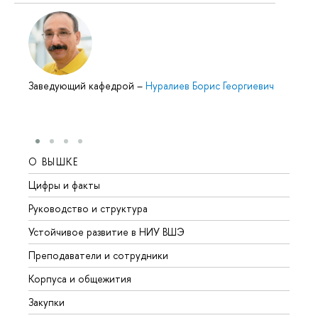
Заведующий кафедрой
–
Нуралиев Борис Георгиевич
О ВЫШКЕ
ОБР
Цифры и факты
Лице
Руководство и структура
Довуз
Устойчивое развитие в НИУ ВШЭ
Олим
Преподаватели и сотрудники
Прием
Корпуса и общежития
Вышк
Закупки
Прием