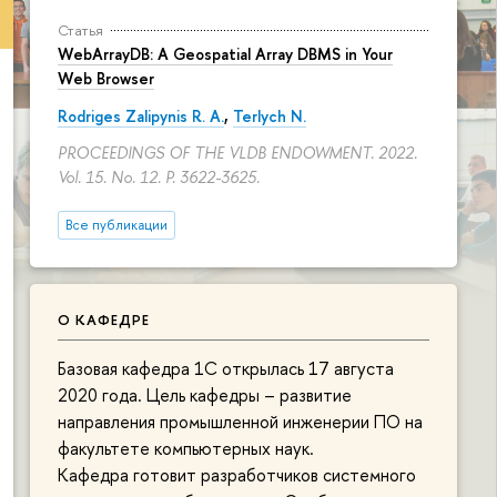
Статья
WebArrayDB: A Geospatial Array DBMS in Your
Web Browser
Rodriges Zalipynis R. A.
,
Terlych N.
PROCEEDINGS OF THE VLDB ENDOWMENT. 2022.
Vol. 15. No. 12.
P. 3622-3625.
Все публикации
О КАФЕДРЕ
Базовая кафедра 1С открылась 17 августа
2020 года. Цель кафедры – развитие
направления промышленной инженерии ПО на
факультете компьютерных наук.
Кафедра готовит разработчиков системного