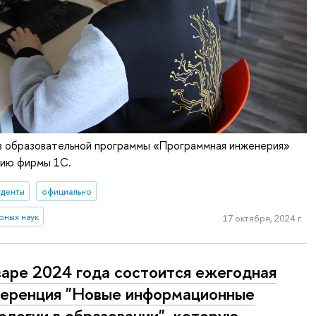
в образовательной программы «Программная инженерия»
дию фирмы 1С.
уденты
официально
рных наук
17 октября, 2024 г.
варе 2024 года состоится ежегодная
еренция "Новые информационные
ологии в образовании", которую