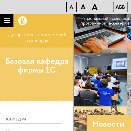
A
A
A
АБB
Национальный исследоват
программной инженерии
Департамент программной
инженерии
Базовая кафедра
фирмы 1С
КАФЕДРА
Новости