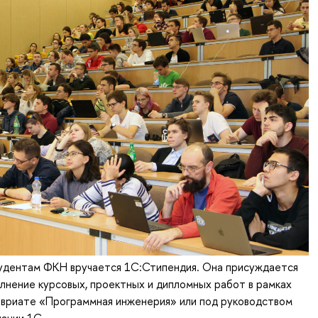
удентам ФКН вручается 1С:Стипендия. Она присуждается
лнение курсовых, проектных и дипломных работ в рамках
авриате «Программная инженерия» или под руководством
ании 1С.