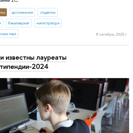
знь
достижения
студенты
и
бакалавриат
магистратура
рных наук
8 октября, 2025 г.
и известны лауреаты
типендии-2024