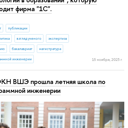
одит фирма "1С".
т
публикации
литика
взгляд ученого
экспертиза
тию
бакалавриат
магистратура
аммной инженерии
15 ноября, 2023 г.
КН ВШЭ прошла летняя школа по
раммной инженерии