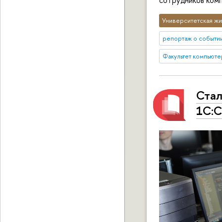
Университетская жи
репортаж о событи
Факультет компьюте
Стал
1C:С