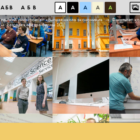
АБB
АБB
А
А
А
А
А
ельский университет «Высшая школа экономики»
Факультет к
Базовая кафедра фирмы 1С