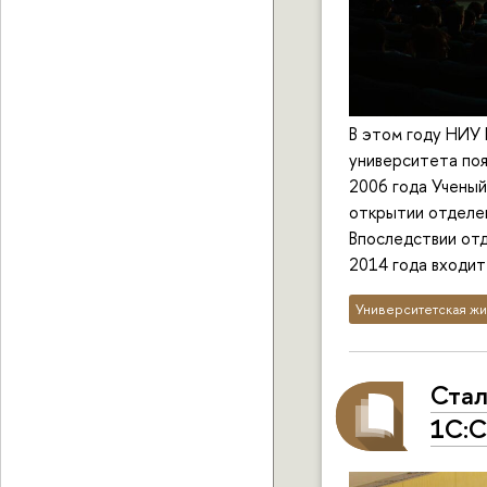
В этом году НИУ 
университета поя
2006 года Ученый
открытии отделен
Впоследствии отд
2014 года входит
Университетская жи
Стал
1C:С