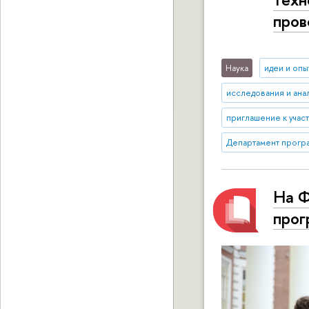
пров
Наука
идеи и опы
исследования и ана
приглашение к учас
Департамент прогр
На Ф
прог