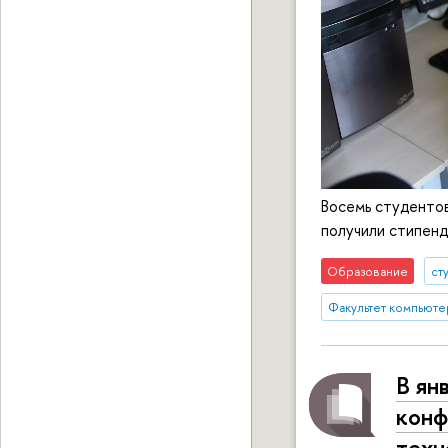
Восемь студенто
получили стипен
Образование
ст
Факультет компьюте
В ян
конф
техн