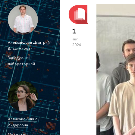
1
авг
Александров Дмитрий
2024
Владимирович
Заведующий
лабораторией
Халикова Алина
Айдаровна
Менеджер