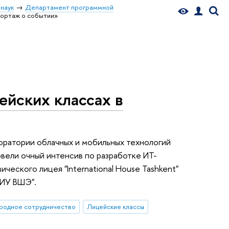
наук
Департамент программной
портаж о событии»
ейских классах в
оратории облачных и мобильных технологий
овели очный интенсив по разработке ИТ-
еского лицея "International House Tashkent"
НИУ ВШЭ".
родное сотрудничество
Лицейские классы