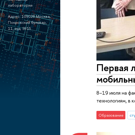
лаборатории
Адрес: 109028 Москва,
Покровский бульвар,
11, ауд. S915
Первая л
мобильн
8–19 июля на фа
технологиям, в 
Образование
ст