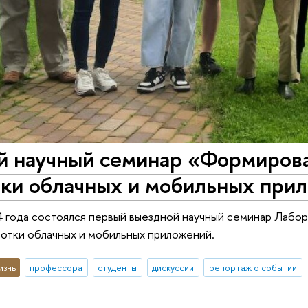
й научный семинар «Формирова
тки облачных и мобильных при
 года состоялся первый выездной научный семинар Лабо
отки облачных и мобильных приложений.
изнь
профессора
студенты
дискуссии
репортаж о событии