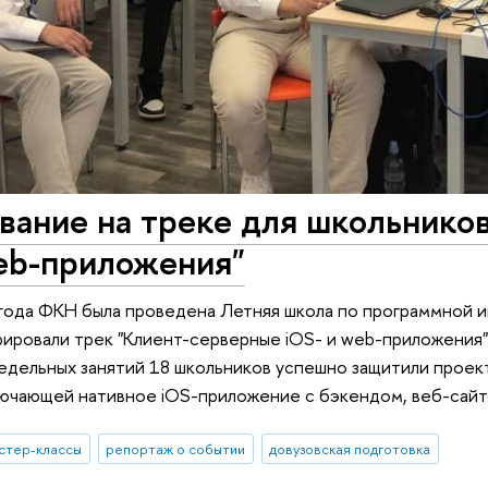
вание на треке для школьнико
web-приложения"
года ФКН была проведена Летняя школа по программной 
ировали трек "Клиент-серверные iOS- и web-приложения"
едельных занятий 18 школьников успешно защитили проек
лючающей нативное iOS-приложение с бэкендом, веб-сайт
стер-классы
репортаж о событии
довузовская подготовка