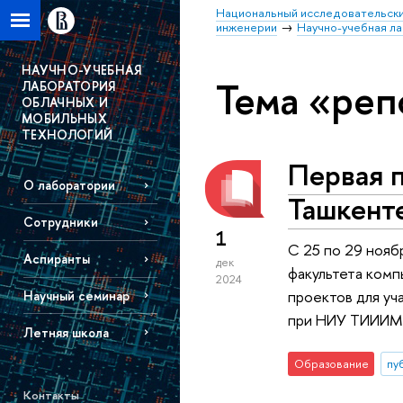
Национальный исследовательски
инженерии
Научно-учебная л
НАУЧНО-УЧЕБНАЯ
Тема «реп
ЛАБОРАТОРИЯ
ОБЛАЧНЫХ И
МОБИЛЬНЫХ
ТЕХНОЛОГИЙ
Первая п
О лаборатории
Ташкент
Сотрудники
1
С 25 по 29 нояб
Аспиранты
дек
факультета комп
2024
проектов для уч
Научный семинар
при НИУ ТИИИМС
Летняя школа
Образование
пу
Контакты