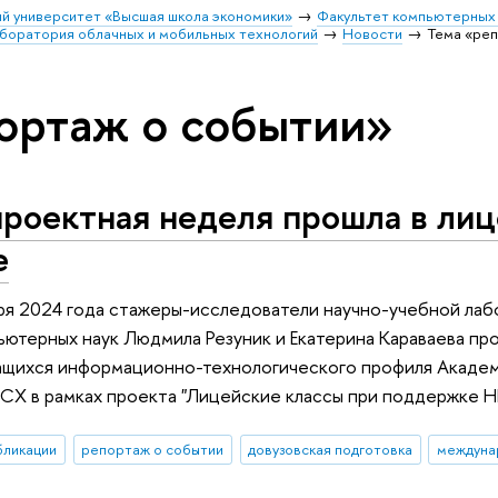
й университет «Высшая школа экономики»
Факультет компьютерных 
аборатория облачных и мобильных технологий
Новости
Тема «ре
ортаж о событии»
роектная неделя прошла в лиц
е
ря 2024 года стажеры-исследователи научно-учебной лаб
ьютерных наук Людмила Резуник и Екатерина Караваева пр
ащихся информационно-технологического профиля Академич
Х в рамках проекта "Лицейские классы при поддержке 
бликации
репортаж о событии
довузовская подготовка
междуна