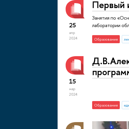
Первый 
Занятия по «Осн
25
лаборатории обл
апр
2024
Образование
ле
Д.В.Алек
програм
15
мар
2024
Образование
ид