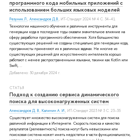
программного кода мобильных приложений с
использованием больших языковых моделей
Резуник Л.
,
Александров Д.В.
, ИТ-Стандарт 2024 № 4 С. 34–41
Технологии машинного обучения и различные инструменты для
генерации кода в последние годы оказали значительное влияние на
сферу разработки программного обеспечения. Хотя большинство
существующих решений не созданы специально для генерации кода,
программисты применяют их в различных задачах. Не многие из
существующих решений для искусственного интеллекта хорошо
работают с менее распространенными языками, такими как Kotlin или
Swift, ...
Добавлено: 30 декабря 2024 г.
СТАТЬЯ
Подход к созданию сервиса динамического
поиска для высоконагруженных систем
Александров Д. В.
,
Калинин А. И.
, ИТ-Стандарт 2023 № 3 С. 23–35
Существует множество высоконагруженных систем для поиска
различной информации в Интернете. Скорость поиска и качество
результатов (релевантность) поиска могут быть невысокими или
поисковая система может иметь недостатки в части функциональности,