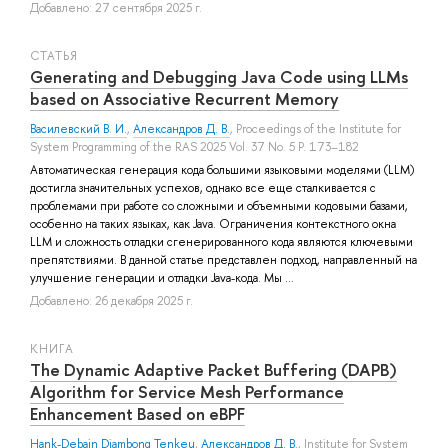
Добавлено: 27 сентября 2025 г.
СТАТЬЯ
Generating and Debugging Java Code using LLMs
based on Associative Recurrent Memory
Василевский В. И.
,
Александров Д. В.
, Proceedings of the Institute for
System Programming of the RAS 2025 Vol. 37 No. 5 P. 173–182
Автоматическая генерация кода большими языковыми моделями (LLM)
достигла значительных успехов, однако все еще сталкивается с
проблемами при работе со сложными и объемными кодовыми базами,
особенно на таких языках, как Java. Ограничения контекстного окна
LLM и сложность отладки сгенерированного кода являются ключевыми
препятствиями. В данной статье представлен подход, направленный на
улучшение генерации и отладки Java-кода. Мы ...
Добавлено: 26 декабря 2025 г.
КНИГА
The Dynamic Adaptive Packet Buffering (DAPB)
Algorithm for Service Mesh Performance
Enhancement Based on eBPF
Hank-Debain Djambong Tenkeu
,
Александров Д. В.
, Institute for System