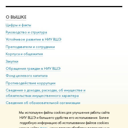
О ВЫШКЕ
ОБ
Цифры и факты
Ли
Руководство и структура
Дов
Устойчивое развитие в НИУ ВШЭ
Ол
Преподаватели и сотрудники
При
Корпуса и общежития
Вы
Закупки
При
Обращения граждан в НИУ ВШЭ
Ас
Фонд целевого капитала
До
Противодействие коррупции
Цен
Сведения о доходах, расходах, об имуществе и
Би
обязательствах имущественного характера
Об
Сведения об образовательной организации
Обр
Людям с ограниченными возможностями здоровья
Мы используем файлы cookies для улучшения работы сайта
Единая платежная страница
НИУ ВШЭ и большего удобства его использования. Более
подробную информацию об использовании файлов cookies
Работа в Вышке