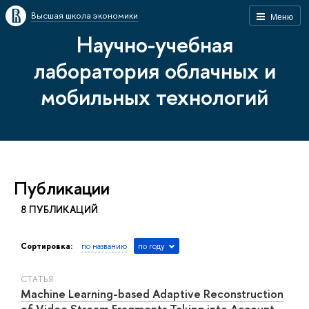
Высшая школа экономики
Меню
Научно-учебная
лаборатория облачных и
мобильных технологий
Публикации
8 ПУБЛИКАЦИЙ
Сортировка:
по названию
по году
СТАТЬЯ
Machine Learning-based Adaptive Reconstruction
of Video Stream Fragments Taking into Account