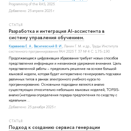
Programming of the RAS, 2025.
Добавлено: 25 апреля 2025 г.
СТАТЬЯ
Разработка и интеграция AI-ассистента в
систему управления обучением.
Караваева Е. А.
,
Василевский В. И.
,
Ланин Г. М.
и др.
, Труды Института
системного программирования РАН 2025 Т. 37 № 4 С. 175–190
Продолжающаяся цифровизация образования требует новых способов
представления информации и механизмов удержания внимания. Цель
представленной работы – предложить решение на основе большой
языковой модели, которая будет интерактивно генерировать подсказки
различных типов в рамках электронного учебного курса по
программированию. Основными подходами являются анализ
существующих относительно небольших языковых моделей, TOPSIS-
анализ (методика определения порядка предпочтения по сходству с
идеальным ...
Добавлено: 25 декабря 2025 г.
СТАТЬЯ
Подход к созданию сервиса генерации