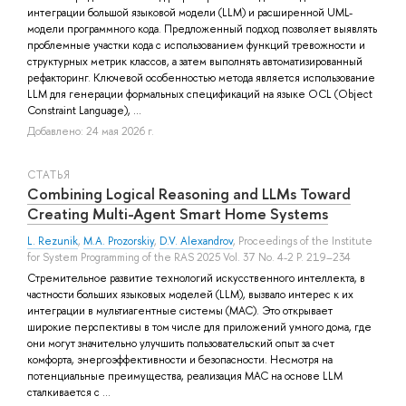
интеграции большой языковой модели (LLM) и расширенной UML-
модели программного кода. Предложенный подход позволяет выявлять
проблемные участки кода с использованием функций тревожности и
структурных метрик классов, а затем выполнять автоматизированный
рефакторинг. Ключевой особенностью метода является использование
LLM для генерации формальных спецификаций на языке OCL (Object
Constraint Language), ...
Добавлено: 24 мая 2026 г.
СТАТЬЯ
Combining Logical Reasoning and LLMs Toward
Creating Multi-Agent Smart Home Systems
L. Rezunik
,
M.A. Prozorskiy
,
D.V. Alexandrov
, Proceedings of the Institute
for System Programming of the RAS 2025 Vol. 37 No. 4-2 P. 219–234
Стремительное развитие технологий искусственного интеллекта, в
частности больших языковых моделей (LLM), вызвало интерес к их
интеграции в мультиагентные системы (МАС). Это открывает
широкие перспективы в том числе для приложений умного дома, где
они могут значительно улучшить пользовательский опыт за счет
комфорта, энергоэффективности и безопасности. Несмотря на
потенциальные преимущества, реализация МАС на основе LLM
сталкивается с ...