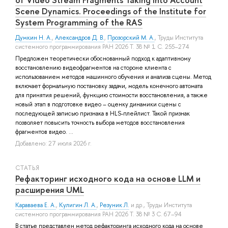
Scene Dynamics. Proceedings of the Institute for
System Programming of the RAS
Думкин Н. А.
,
Александров Д. В.
,
Прозорский М. А.
, Труды Института
системного программирования РАН 2026 Т. 38 № 1 С. 255–274
Предложен теоретически обоснованный подход к адаптивному
восстановлению видеофрагментов на стороне клиента с
использованием методов машинного обучения и анализа сцены. Метод
включает формальную постановку задачи, модель конечного автомата
для принятия решений, функцию стоимости восстановления, а также
новый этап в подготовке видео – оценку динамики сцены с
последующей записью признака в HLS-плейлист. Такой признак
позволяет повысить точность выбора методов восстановления
фрагментов видео. ...
Добавлено: 27 июля 2026 г.
СТАТЬЯ
Рефакторинг исходного кода на основе LLM и
расширения UML
Караваева Е. А.
,
Кулигин Л. А.
,
Резуник Л.
и др.
, Труды Института
системного программирования РАН 2026 Т. 38 № 3 С. 67–94
В статье представлен метод рефакторинга исходного кода на основе