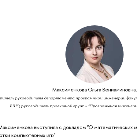
Максименкова Ольга Вениаминовна
,
титель руководителя департамента программной инженерии факу
ВШЭ, руководитель проектной группы "Программная инженери
Максименкова выступила с докладом "О математических 
отки компьютерных игр".