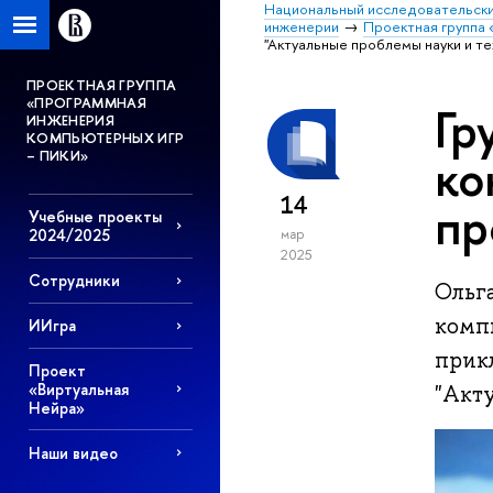
Национальный исследовательски
инженерии
Проектная группа
"Актуальные проблемы науки и те
ПРОЕКТНАЯ ГРУППА
«ПРОГРАММНАЯ
Гр
ИНЖЕНЕРИЯ
КОМПЬЮТЕРНЫХ ИГР
– ПИКИ»
ко
14
пр
Учебные проекты
мар
2024/2025
2025
Сотрудники
Ольг
комп
ИИгра
прик
Проект
«Виртуальная
"Акту
Нейра»
Наши видео