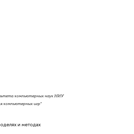
льтета компьютерных наук НИУ
я компьютерных игр"
моделях и методах