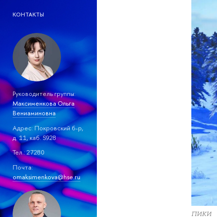
КОНТАКТЫ
Руководитель группы:
Максименкова Ольга
Вениаминовна
Адрес: Покровский б-р,
д. 11, каб. S928
Тел.: 27280
Почта:
omaksimenkova@hse.ru
ПИКИ