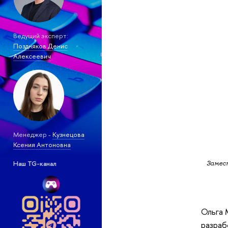
Ведущий эксперт:
Поздняков Денис
Алексеевич
Менеджер -
Кузнецова
Ксения Антоновна
Наш TG-канал
Замес
Ольга 
разраб