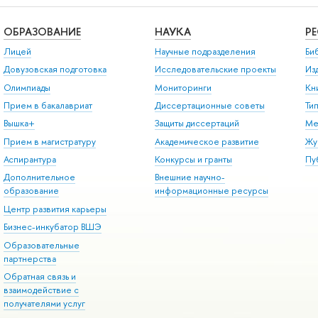
ОБРАЗОВАНИЕ
НАУКА
Р
Лицей
Научные подразделения
Би
Довузовская подготовка
Исследовательские проекты
Из
Олимпиады
Мониторинги
Кн
Прием в бакалавриат
Диссертационные советы
Ти
Вышка+
Защиты диссертаций
Ме
Прием в магистратуру
Академическое развитие
Жу
Аспирантура
Конкурсы и гранты
Пу
Дополнительное
Внешние научно-
образование
информационные ресурсы
Центр развития карьеры
Бизнес-инкубатор ВШЭ
Образовательные
партнерства
Обратная связь и
взаимодействие с
получателями услуг