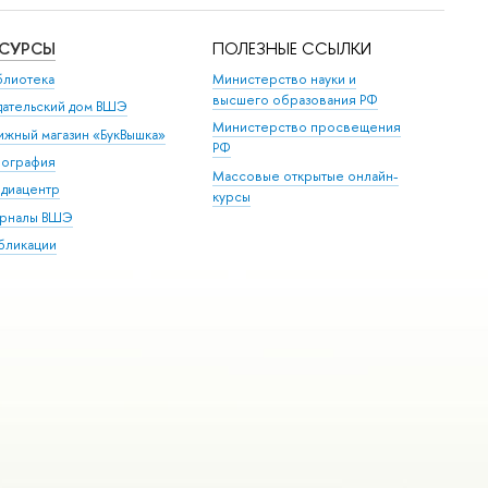
ЕСУРСЫ
ПОЛЕЗНЫЕ ССЫЛКИ
блиотека
Министерство науки и
высшего образования РФ
дательский дом ВШЭ
Министерство просвещения
ижный магазин «БукВышка»
РФ
пография
Массовые открытые онлайн-
диацентр
курсы
рналы ВШЭ
бликации