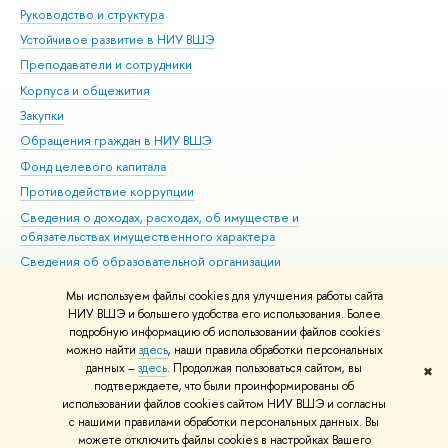
Руководство и структура
Дов
Устойчивое развитие в НИУ ВШЭ
Ол
Преподаватели и сотрудники
При
Корпуса и общежития
Вы
Закупки
При
Обращения граждан в НИУ ВШЭ
Ас
Фонд целевого капитала
До
Противодействие коррупции
Цен
Сведения о доходах, расходах, об имуществе и
Би
обязательствах имущественного характера
Об
Сведения об образовательной организации
Обр
Людям с ограниченными возможностями здоровья
Мы используем файлы cookies для улучшения работы сайта
Единая платежная страница
НИУ ВШЭ и большего удобства его использования. Более
подробную информацию об использовании файлов cookies
Работа в Вышке
можно найти
здесь
, наши правила обработки персональных
данных –
здесь
. Продолжая пользоваться сайтом, вы
✖
Редактору
подтверждаете, что были проинформированы об
© НИУ ВШЭ 1993–2026
Адреса и контакты
Условия использования
использовании файлов cookies сайтом НИУ ВШЭ и согласны
с нашими правилами обработки персональных данных. Вы
материалов
Политика конфиденциальности
Карта сайта
можете отключить файлы cookies в настройках Вашего
Шрифты HSE Sans и HSE Slab разработаны в
Школе дизайна НИУ ВШЭ