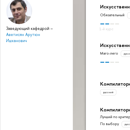
Искусственн
Обязательный
Заведующий кафедрой
–
Аветисян Арутюн
Ишханович
Искусственн
Маго-лего
русс
Компиляторн
русский
Компиляторн
Лучший по крите
По выбору
рус