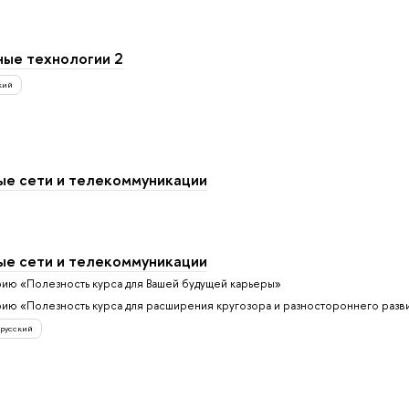
ые технологии 2
кий
е сети и телекоммуникации
е сети и телекоммуникации
рию «Полезность курса для Вашей будущей карьеры»
рию «Полезность курса для расширения кругозора и разностороннего разв
русский