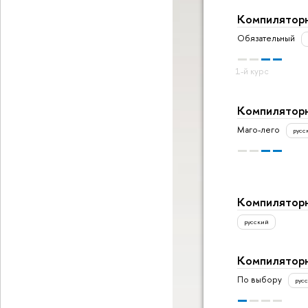
Компиляторн
Обязательный
Компиляторн
Маго-лего
русс
Компиляторн
русский
Компиляторн
По выбору
рус