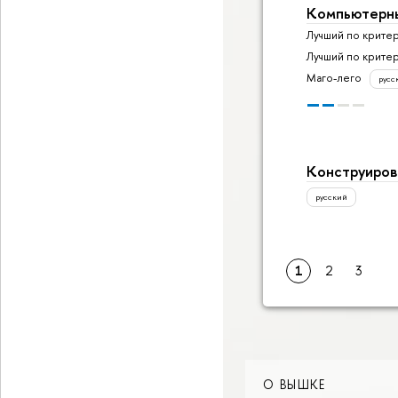
Компьютерны
Лучший по крите
Лучший по крите
Маго-лего
русс
Конструиров
русский
1
2
3
О ВЫШКЕ