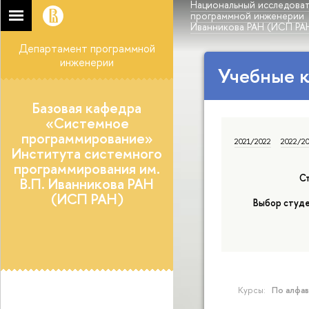
Национальный исследоват
программной инженерии
Иванникова РАН (ИСП РА
Департамент программной
инженерии
Учебные 
Базовая кафедра
«Системное
программирование»
2021/2022
2022/2
Института системного
программирования им.
С
В.П. Иванникова РАН
(ИСП РАН)
Выбор студ
Курсы:
По алфа