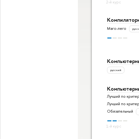
Компиляторн
Маго-лего
русс
Компьютерны
русский
Компьютерны
Лучший по крите
Лучший по крите
Обязательный