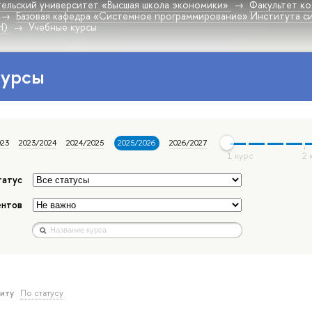
ельский университет «Высшая школа экономики»
Факультет к
Базовая кафедра «Системное программирование» Института си
Н)
Учебные курсы
курсы
023
2023/2024
2024/2025
2025/2026
2026/2027
татус
ентов
виту
По статусу