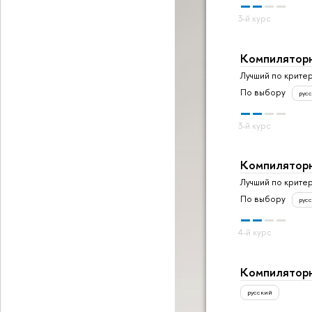
Компиляторн
Лучший по крите
По выбору
рус
Компиляторн
Лучший по крите
По выбору
рус
Компиляторн
русский