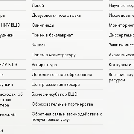
Лицей
Научные под
ура
Довузовская подготовка
Исследовате
в НИУ ВШЭ
Олимпиады
Мониторинг
удники
Прием в бакалавриат
Диссертаци
Вышка+
Защиты дисс
Прием в магистратуру
Академическ
 НИУ ВШЭ
Аспирантура
Конкурсы и 
ла
Дополнительное образование
Внешние на
ресурсы
рупции
Центр развития карьеры
асходах, об
Бизнес-инкубатор ВШЭ
ьствах
Образовательные партнерства
тера
Обратная связь и взаимодействие с
тельной
получателями услуг
ми