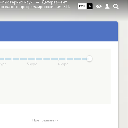
омпьютерных наук
Департамент
стемного программирования им. В.П.
РУС
EN
Преподаватели