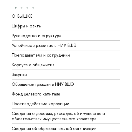
О ВЫШКЕ
ОБР
Цифры и факты
Лице
Руководство и структура
Довуз
Устойчивое развитие в НИУ ВШЭ
Олим
Преподаватели и сотрудники
Прием
Корпуса и общежития
Вышк
Закупки
Прием
Обращения граждан в НИУ ВШЭ
Аспир
Фонд целевого капитала
Допол
Противодействие коррупции
Центр
Сведения о доходах, расходах, об имуществе и
Бизне
обязательствах имущественного характера
Образ
Сведения об образовательной организации