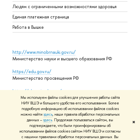
Обрат
Людям с ограниченными возможностями здоровья
Единая платежная страница
Работа в Вышке
http://www.minobrnauki.gov.ru/
Министерство науки и высшего образования РФ
https://edu.gov.ru/
Министерство просвещения РФ
https://elearning.hse.ru/mooc
Массовые открытые онлайн-курсы
Мы используем файлы cookies для улучшения работы сайта
НИУ ВШЭ и большего удобства его использования. Более
подробную информацию об использовании файлов cookies
можно найти
здесь
, наши правила обработки персональных
© НИУ ВШЭ 1993–2026
Адреса и контакты
Условия
данных –
здесь
. Продолжая пользоваться сайтом, вы
✖
подтверждаете, что были проинформированы об
использования материалов
Политика конфиденциальности
использовании файлов cookies сайтом НИУ ВШЭ и согласны
Карта сайта
с нашими правилами обработки персональных данных. Вы