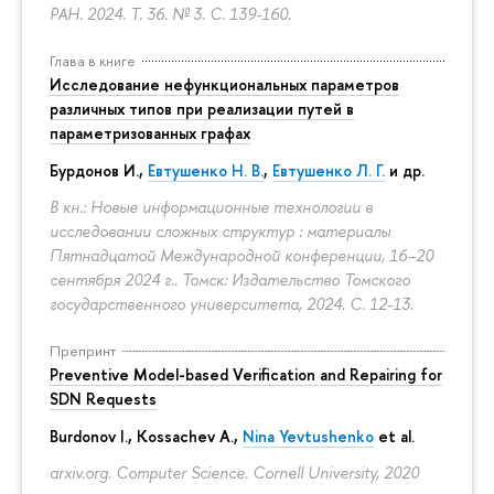
РАН. 2024. Т. 36. № 3.
С. 139-160.
Глава в книге
Исследование нефункциональных параметров
различных типов при реализации путей в
параметризованных графах
Бурдонов И.,
Евтушенко Н. В.
,
Евтушенко Л. Г.
и др.
В кн.: Новые информационные технологии в
исследовании сложных структур : материалы
Пятнадцатой Международной конференции, 16–20
сентября 2024 г.. Томск: Издательство Томского
государственного университета, 2024.
С. 12-13.
Препринт
Preventive Model-based Verification and Repairing for
SDN Requests
Burdonov I., Kossachev A.,
Nina Yevtushenko
et al.
arxiv.org. Computer Science. Cornell University, 2020