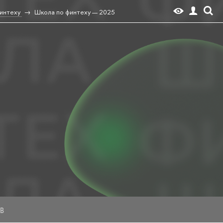
интеху
Школа по финтеху — 2025
В