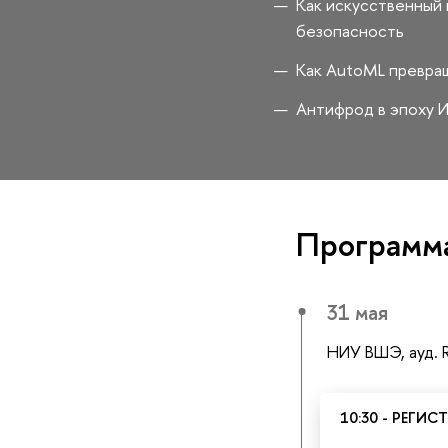
Как искусственный 
безопасность
Как AutoML превращ
Антифрод в эпоху 
Программ
31 мая
НИУ ВШЭ, ауд. 
10:30 - РЕГИ