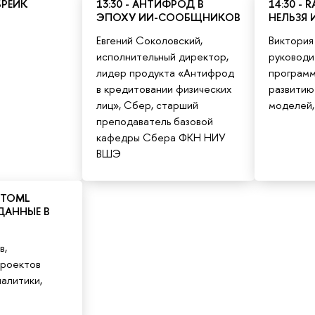
БРЕЙК
13:30 - АНТИФРОД В
14:30 -
ЭПОХУ ИИ-СООБЩНИКОВ
НЕЛЬЗЯ
Евгений Соколовский,
Виктория
исполнительный директор,
руководи
лидер продукта «Антифрод
программ
в кредитовании физических
развитию
лиц», Сбер, старший
моделей,
преподаватель базовой
кафедры Сбера ФКН НИУ
ВШЭ
AUTOML
ДАННЫЕ В
в,
проектов
алитики,