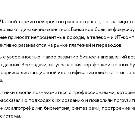
Данный термин невероятно распространен, но границы тог
должают динамично меняться. Банки все больше фокусиру
рые приносят непроцентные доходы, а телеком и ИТ-комп
активно развиваются на рынке платежей и переводов.
 с уверенностью: такое развитие бизнес-направлений во
а данных. Все задачи, от управления портфелями ценных б
 сервиса дистанционной идентификации клиента — испол
я.
стники смогли познакомиться с профессионалами, которы
рассказали о подходах к их созданию и позволили погрузит
ния: алготрейдинг, биометрия, синтез речи, построение ч
системы.