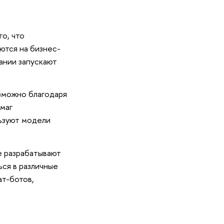
о, что
ются на бизнес-
ании запускают
зможно благодаря
умаг
ьзуют модели
е разрабатывают
ься в различные
ат-ботов,