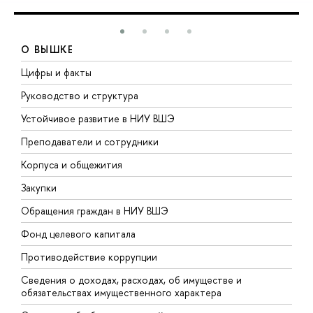
О ВЫШКЕ
Цифры и факты
Л
Руководство и структура
Д
Устойчивое развитие в НИУ ВШЭ
О
Преподаватели и сотрудники
П
Корпуса и общежития
В
Закупки
П
Обращения граждан в НИУ ВШЭ
А
Фонд целевого капитала
Д
Противодействие коррупции
Ц
Сведения о доходах, расходах, об имуществе и
Б
обязательствах имущественного характера
О