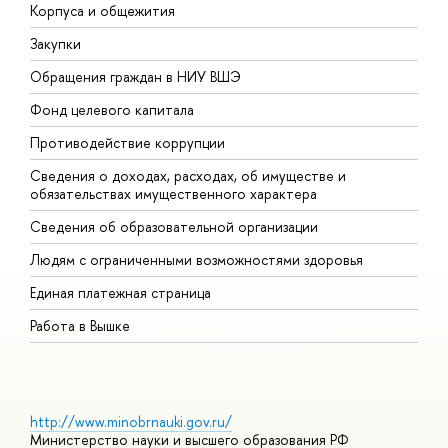
Корпуса и общежития
В
Закупки
П
Обращения граждан в НИУ ВШЭ
А
Фонд целевого капитала
Д
Противодействие коррупции
Ц
Сведения о доходах, расходах, об имуществе и
Б
обязательствах имущественного характера
О
Сведения об образовательной организации
О
Людям с ограниченными возможностями здоровья
Единая платежная страница
Работа в Вышке
http://www.minobrnauki.gov.ru/
Министерство науки и высшего образования РФ