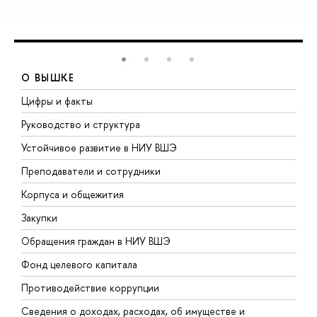
О ВЫШКЕ
Цифры и факты
Л
Руководство и структура
Д
Устойчивое развитие в НИУ ВШЭ
О
Преподаватели и сотрудники
П
Корпуса и общежития
В
Закупки
П
Обращения граждан в НИУ ВШЭ
А
Фонд целевого капитала
Д
Противодействие коррупции
Ц
Сведения о доходах, расходах, об имуществе и
Б