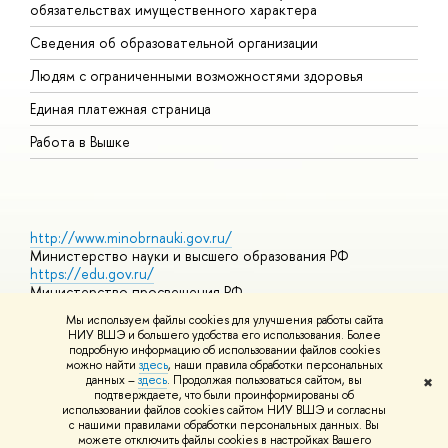
обязательствах имущественного характера
О
Сведения об образовательной организации
О
Людям с ограниченными возможностями здоровья
Единая платежная страница
Работа в Вышке
http://www.minobrnauki.gov.ru/
Министерство науки и высшего образования РФ
https://edu.gov.ru/
Министерство просвещения РФ
https://elearning.hse.ru/mooc
Мы используем файлы cookies для улучшения работы сайта
Массовые открытые онлайн-курсы
НИУ ВШЭ и большего удобства его использования. Более
подробную информацию об использовании файлов cookies
можно найти
здесь
, наши правила обработки персональных
данных –
здесь
. Продолжая пользоваться сайтом, вы
✖
© НИУ ВШЭ 1993–2026
Адреса и контакты
Условия
подтверждаете, что были проинформированы об
использования материалов
Политика конфиденциальности
Карта
использовании файлов cookies сайтом НИУ ВШЭ и согласны
сайта
с нашими правилами обработки персональных данных. Вы
Шрифты HSE Sans и HSE Slab разработаны в
Школе дизайна НИУ
можете отключить файлы cookies в настройках Вашего