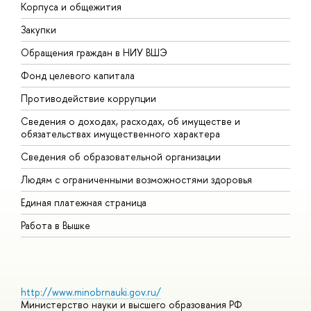
Корпуса и общежития
В
Закупки
П
Обращения граждан в НИУ ВШЭ
А
Фонд целевого капитала
Д
Противодействие коррупции
Ц
Сведения о доходах, расходах, об имуществе и
Б
обязательствах имущественного характера
О
Сведения об образовательной организации
О
Людям с ограниченными возможностями здоровья
Единая платежная страница
Работа в Вышке
http://www.minobrnauki.gov.ru/
Министерство науки и высшего образования РФ