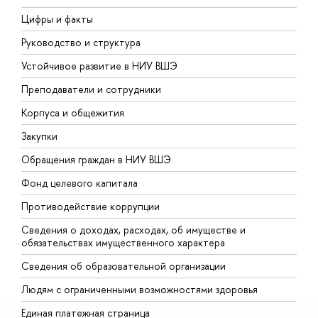
Цифры и факты
Л
Руководство и структура
Д
Устойчивое развитие в НИУ ВШЭ
О
Преподаватели и сотрудники
П
Корпуса и общежития
В
Закупки
П
Обращения граждан в НИУ ВШЭ
А
Фонд целевого капитала
Д
Противодействие коррупции
Ц
Сведения о доходах, расходах, об имуществе и
Б
обязательствах имущественного характера
О
Сведения об образовательной организации
О
Людям с ограниченными возможностями здоровья
Единая платежная страница