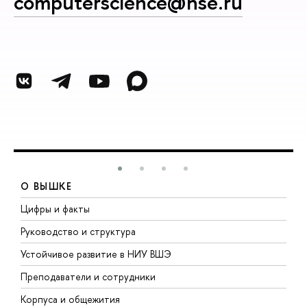
computerscience@hse.ru
О ВЫШКЕ
Цифры и факты
Л
Руководство и структура
Д
Устойчивое развитие в НИУ ВШЭ
О
Преподаватели и сотрудники
П
Корпуса и общежития
В