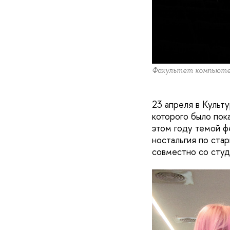
Факультет компьюте
23 апреля в Куль
которого было пока
этом году темой ф
ностальгия по ста
совместно со студ