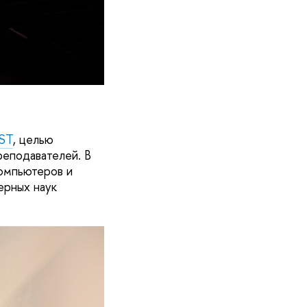
EST
, целью
реподавателей. В
компьютеров и
ерных наук