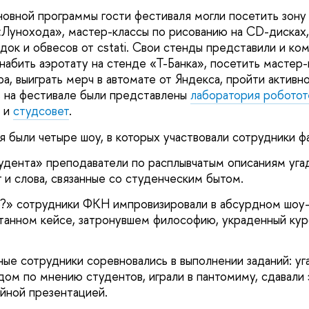
овной программы гости фестиваля могли посетить зону
Лунохода», мастер-классы по рисованию на CD-дисках,
док и обвесов от cstati. Свои стенды представили и ко
абить аэротату на стенде «Т-Банка», посетить мастер-
а, выиграть мерч в автомате от Яндекса, пройти активн
 на фестивале были представлены
лаборатория робото
и
студсовет
.
 были четыре шоу, в которых участвовали сотрудники фа
удента» преподаватели по расплывчатым описаниям уга
 и слова, связанные со студенческим бытом.
о?» сотрудники ФКН импровизировали в абсурдном шоу-
утанном кейсе, затронувшем философию, украденный ку
е сотрудники соревновались в выполнении заданий: уга
дом по мнению студентов, играли в пантомиму, сдавали 
айной презентацией.