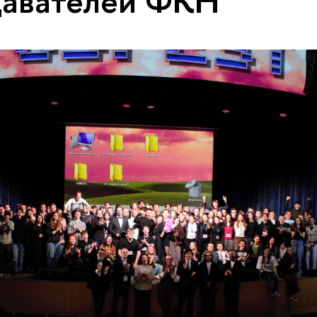
давателей ФКН