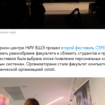
рных наук
турном центре НИУ ВШЭ прошел
второй фестиваль CSF
зать разнообразие факультета и сблизить студентов и п
естиваля была выбрана эпоха появления персональных 
рым системам. Организаторами стали факультет компьют
енческой организацией
.
cstati