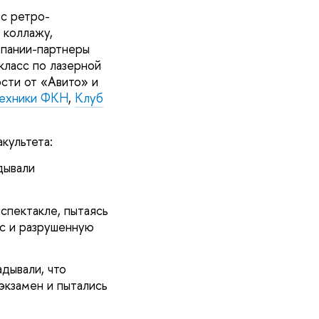
 с ретро-
 коллажу,
мпании-партнеры
класс по лазерной
ости от «Авито» и
техники ФКН
,
Клуб
культета:
дывали
спектакле, пытаясь
рс и разрушенную
дывали, что
экзамен и пытались