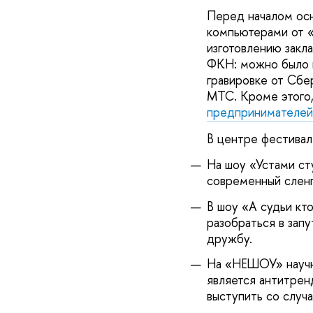
Перед началом осн
компьютерами от «
изготовлению закла
ФКН: можно было н
гравировке от Сбер
МТС. Кроме этого,
предпринимателей
В центре фестиваля
На шоу «Устами ст
современный сленг
В шоу «А судьи кт
разобраться в зап
дружбу.
На «НЕШОУ» научны
является антитрен
выступить со случ