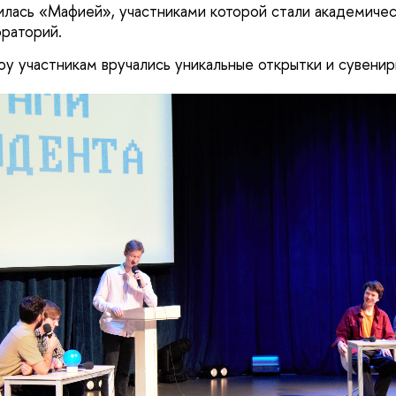
лась «Мафией», участниками которой стали академиче
раторий.
оу участникам вручались уникальные открытки и сувени