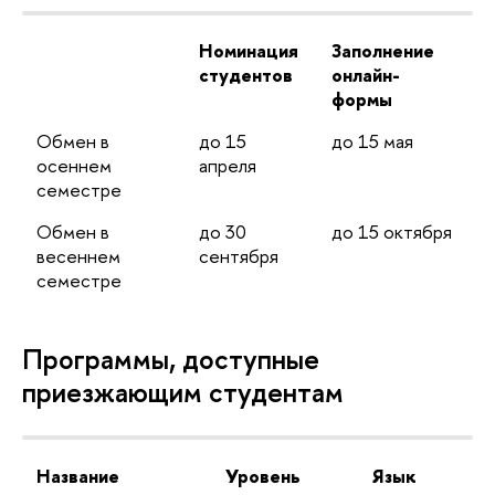
Номинация
Заполнение
студентов
онлайн-
формы
Обмен в
до 15
до 15 мая
осеннем
апреля
семестре
Обмен в
до 30
до 15 октября
весеннем
сентября
семестре
Программы, доступные
приезжающим студентам
Название
Уровень
Язык