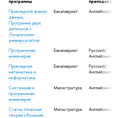
программы
преподавани
Прикладной анализ
Бакалавриат
Английский
данных,
Программа двух
дипломов с
Лондонским
университетом
Программная
Бакалавриат
Русский/
инженерия
Английский
Прикладная
Бакалавриат
Русский/
математика и
Английский
информатика
Системная и
Магистратура
Английский
программная
инженерия
Статистическая
Магистратура
Английский
теория обучения