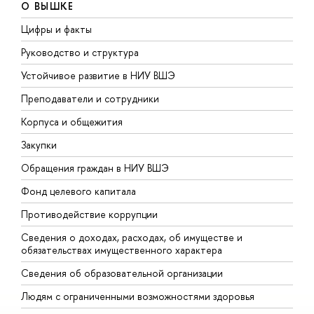
О ВЫШКЕ
Цифры и факты
Л
Руководство и структура
Д
Устойчивое развитие в НИУ ВШЭ
О
Преподаватели и сотрудники
П
Корпуса и общежития
В
Закупки
П
Обращения граждан в НИУ ВШЭ
А
Фонд целевого капитала
Д
Противодействие коррупции
Ц
Сведения о доходах, расходах, об имуществе и
Б
обязательствах имущественного характера
О
Сведения об образовательной организации
О
Людям с ограниченными возможностями здоровья