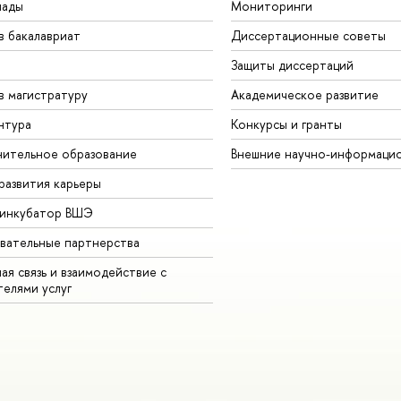
иады
Мониторинги
в бакалавриат
Диссертационные советы
Защиты диссертаций
в магистратуру
Академическое развитие
нтура
Конкурсы и гранты
ительное образование
Внешние научно-информаци
развития карьеры
-инкубатор ВШЭ
вательные партнерства
ая связь и взаимодействие с
телями услуг