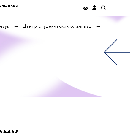
тонщиков
 наук
Центр студенческих олимпиад
о­му