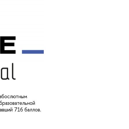
 абослютным
бразовательной
равший 716 баллов.