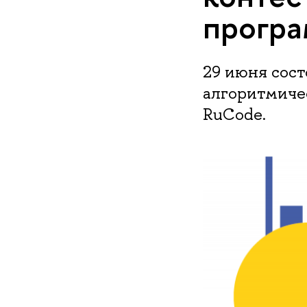
про­гра
29 июня сос
алгоритмиче
RuCode.