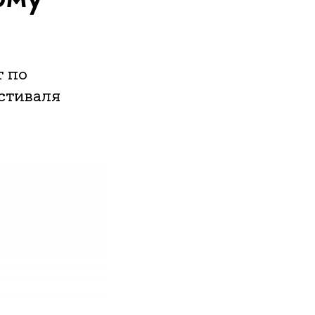
т по
стиваля