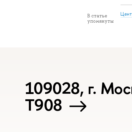
Цент
В статье
упомянуты
109028, г. Мос
T908