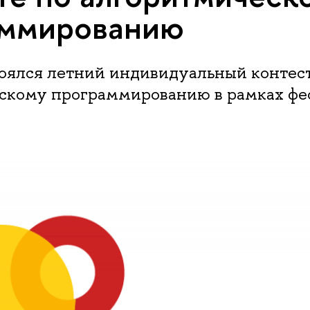
м­ми­ро­ва­нию
тоялся летний индивидуальный контес
скому программированию в рамках фе