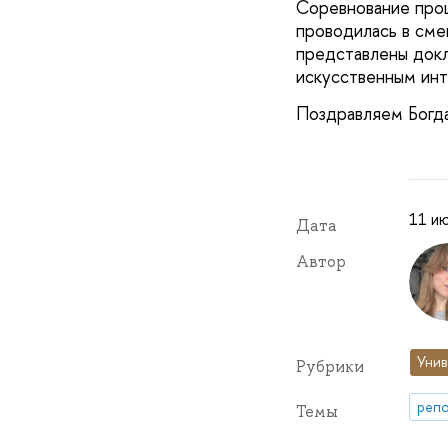
Соревнование про
проводилась в см
представлены докл
искусственным инт
Поздравляем Богда
11 ию
Дата
Автор
Унив
Рубрики
репо
Темы