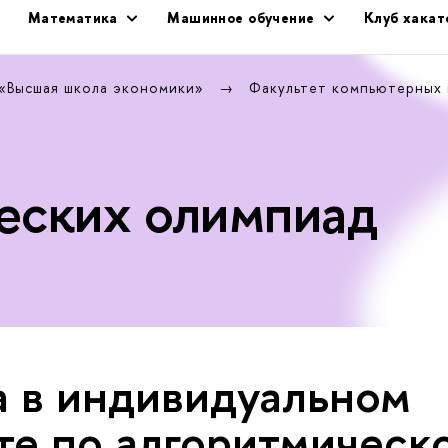
Математика
Машинное обучение
Клуб хака
 «Высшая школа экономики»
Факультет компьютерных
еских олимпиад
в ин­ди­ви­ду­аль­ном
е по ал­го­рит­ми­че­ск