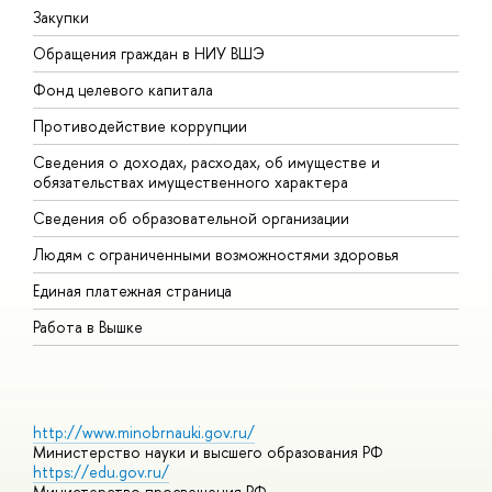
Закупки
П
Обращения граждан в НИУ ВШЭ
А
Фонд целевого капитала
Д
Противодействие коррупции
Ц
Сведения о доходах, расходах, об имуществе и
Б
обязательствах имущественного характера
О
Сведения об образовательной организации
О
Людям с ограниченными возможностями здоровья
Единая платежная страница
Работа в Вышке
http://www.minobrnauki.gov.ru/
Министерство науки и высшего образования РФ
https://edu.gov.ru/
Министерство просвещения РФ