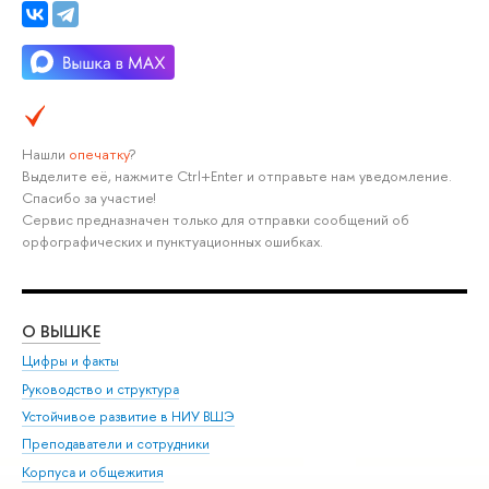
Нашли
опечатку
?
Выделите её, нажмите Ctrl+Enter и отправьте нам уведомление.
Спасибо за участие!
Сервис предназначен только для отправки сообщений об
орфографических и пунктуационных ошибках.
О ВЫШКЕ
ОБ
Цифры и факты
Ли
Руководство и структура
Дов
Устойчивое развитие в НИУ ВШЭ
Ол
Преподаватели и сотрудники
При
Корпуса и общежития
Вы