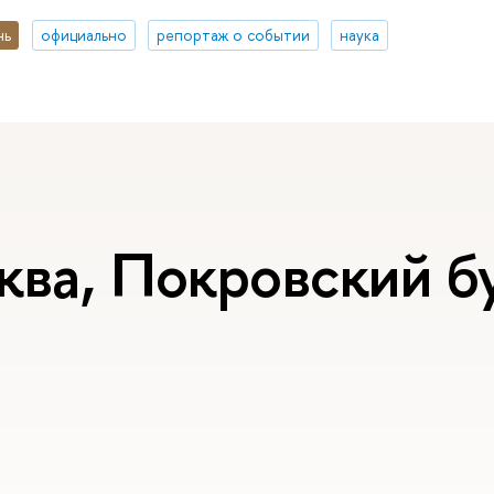
нь
официально
репортаж о событии
наука
ква, Покровский бу