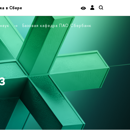
ка в Сбере
 наук
Базовая кафедра ПАО Сбербанк
з