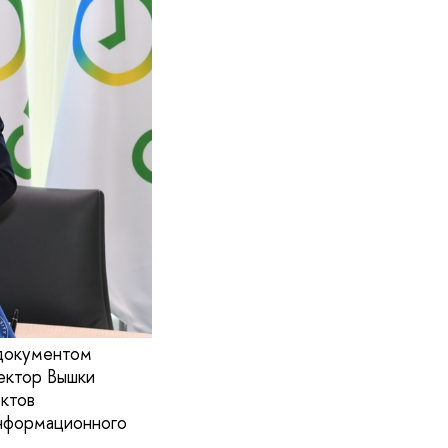
 документом
ектор Вышки
ктов
информационного