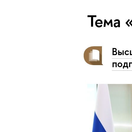
Тема 
Выс
подп