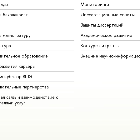
иады
Мониторинги
в бакалавриат
Диссертационные советы
Защиты диссертаций
в магистратуру
Академическое развитие
нтура
Конкурсы и гранты
ительное образование
Внешние научно-информаци
развития карьеры
-инкубатор ВШЭ
вательные партнерства
ая связь и взаимодействие с
телями услуг