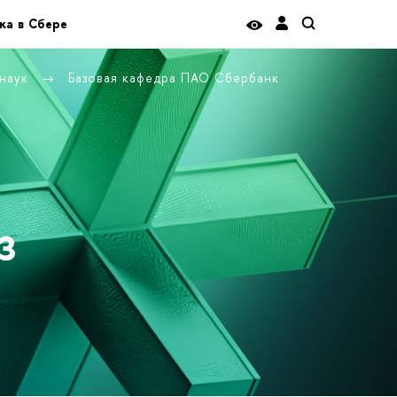
ка в Сбере
 наук
Базовая кафедра ПАО Сбербанк
з