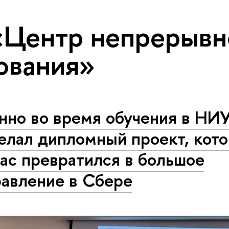
«Центр непрерывн
ования»
нно во время обучения в Н
елал дипломный проект, кот
ас превратился в большое
равление в Сбере