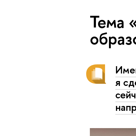
Тема 
образ
Име
я сд
сейч
нап