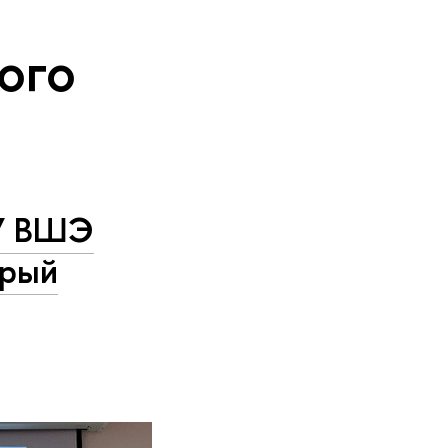
ого
ИУ ВШЭ
орый