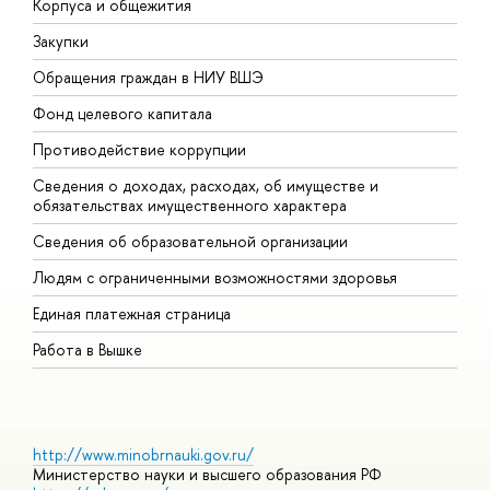
Корпуса и общежития
В
Закупки
П
Обращения граждан в НИУ ВШЭ
А
Фонд целевого капитала
Д
Противодействие коррупции
Ц
Сведения о доходах, расходах, об имуществе и
Б
обязательствах имущественного характера
О
Сведения об образовательной организации
О
Людям с ограниченными возможностями здоровья
Единая платежная страница
Работа в Вышке
http://www.minobrnauki.gov.ru/
Министерство науки и высшего образования РФ