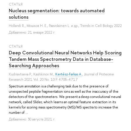
СТАТЬЯ
Nucleus segmentation: towards automated
solutions
Hollandi R.
,
Мошков Н. Е.
,
Paavolainen L.
и др.
, Trends in Cell Biology 2022
Добавлено: 21 января 2022 г.
СТАТЬЯ
Deep Convolutional Neural Networks Help Scoring
Tandem Mass Spectrometry Data in Database-
Searching Approaches
Kudriavtseva P.
,
Kashkinov M.
,
Kertész-Farkas A.
, Journal of Proteome
Research 2021 Vol. 20 No. 10 P. 4708–4717
Spectrum annotation is a challenging task due to the presence of
unexpected peptide fragmentation ions as well as the inaccuracy of the
detectors of the spectrometers. We present a deep convolutional neural
network, called Slider, which learns an optimal feature extraction in its
kernels for scoring mass spectrometry (MS)/MS spectra to increase the
number of ...
Добавлено: 30 августа 2021 г.