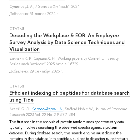
Сулимов Д. А.
, / Series arXiv "math". 2024.
Добавлено: 31 января 2024 г.
СТАТЬЯ
Decoding the Workplace & EOR: An Employee
Survey Analysis by Data Science Techniques and
Visualization
Бхимани К. Р.
,
Сарадва Х. Н.
, Working papers by Cornell University.
Series math "arxiv.org" 2023 Article 16329
Добавлено: 29 сентября 2023 г.
СТАТЬЯ
Efficient indexing of peptides for database search
using Tide
Аквей Ф. Л.
,
Кертес-Фаркаш А.
,
Stafford Noble W.
, Journal of Proteome
Research 2023 Vol. 22 No. 2 P. 577–584
The first step in the analysis of protein tandem mass spectrometry data
typically involves searching the observed spectra against a protein
database. During database search, the search engine must digest the
proteins in the database into peptides, subject to digestion rules that are