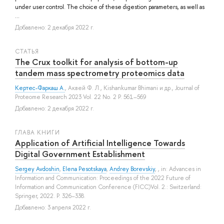
under user control. The choice of these digestion parameters, as well as
...
Добавлено: 2 декабря 2022 г.
СТАТЬЯ
The Crux toolkit for analysis of bottom-up
tandem mass spectrometry proteomics data
Кертес-Фаркаш А.
,
Аквей Ф. Л.
,
Kishankumar Bhimani
и др.
, Journal of
Proteome Research 2023 Vol. 22 No. 2 P. 561–569
Добавлено: 2 декабря 2022 г.
ГЛАВА КНИГИ
Application of Artificial Intelligence Towards
Digital Government Establishment
Sergey Avdoshin
,
Elena Pesotskaya
,
Andrey Borevskiy
, , in: Advances in
Information and Communication: Proceedings of the 2022 Future of
Information and Communication Conference (FICC)Vol. 2.: Switzerland:
Springer, 2022. P. 326–338.
Добавлено: 3 апреля 2022 г.