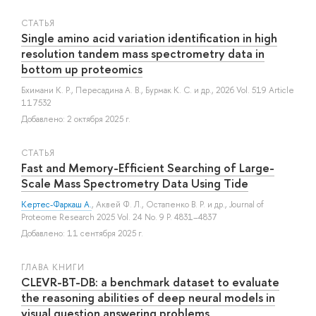
СТАТЬЯ
Single amino acid variation identification in high
resolution tandem mass spectrometry data in
bottom up proteomics
Бхимани К. Р.
,
Пересадина А. В.
,
Бурмак К. С.
и др.
, 2026 Vol. 519 Article
117532
Добавлено: 2 октября 2025 г.
СТАТЬЯ
Fast and Memory-Efficient Searching of Large-
Scale Mass Spectrometry Data Using Tide
Кертес-Фаркаш А.
,
Аквей Ф. Л.
,
Остапенко В. Р.
и др.
, Journal of
Proteome Research 2025 Vol. 24 No. 9 P. 4831–4837
Добавлено: 11 сентября 2025 г.
ГЛАВА КНИГИ
CLEVR-BT-DB: a benchmark dataset to evaluate
the reasoning abilities of deep neural models in
visual question answering problems