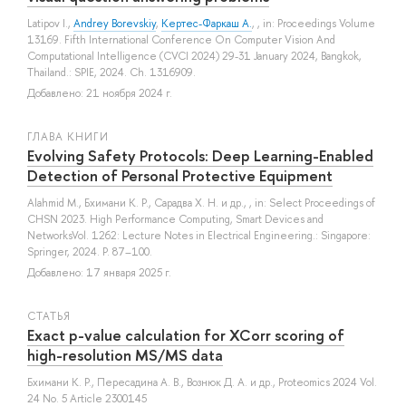
Latipov I.
,
Andrey Borevskiy
,
Кертес-Фаркаш А.
, , in: Proceedings Volume
13169. Fifth International Conference On Computer Vision And
Computational Intelligence (CVCI 2024) 29-31 January 2024, Bangkok,
Thailand.: SPIE, 2024. Ch. 1316909.
Добавлено: 21 ноября 2024 г.
ГЛАВА КНИГИ
Evolving Safety Protocols: Deep Learning-Enabled
Detection of Personal Protective Equipment
Alahmid M.
,
Бхимани К. Р.
,
Сарадва Х. Н.
и др.
, , in: Select Proceedings of
CHSN 2023. High Performance Computing, Smart Devices and
NetworksVol. 1262: Lecture Notes in Electrical Engineering.: Singapore:
Springer, 2024. P. 87–100.
Добавлено: 17 января 2025 г.
СТАТЬЯ
Exact p-value calculation for XCorr scoring of
high-resolution MS/MS data
Бхимани К. Р.
,
Пересадина А. В.
,
Вознюк Д. А.
и др.
, Proteomics 2024 Vol.
24 No. 5 Article 2300145