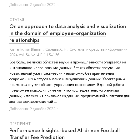
Добавлено: 2 декабря 2022 г.
СТАТЬЯ
On an approach to data analysis and visualization
in the domain of employee-organization
relationships
Kishankumar Bhimani
,
Сарадва Х. Н.
, Системы и средства информатики
2024 Vol. 34 No. 4 P. 115–136
Все большее число областей науки и промышленности опирается на
интенсивное использование данных. В таких областях получение
новых знаний уже практически невозможно без применения
современных методов анализа и визуализации данных. Характерным
примером служит область управления персоналом. В данной работе
предложен подход к примене- нию исследовательского анализа
данных, извлечения признаков из данных, предиктивной аналитики для
анализа взаимоотношений ...
Добавлено: 9 декабря 2024 г.
ПРЕПРИНТ
Performance Insights-based AI-driven Football
Transfer Fee Prediction