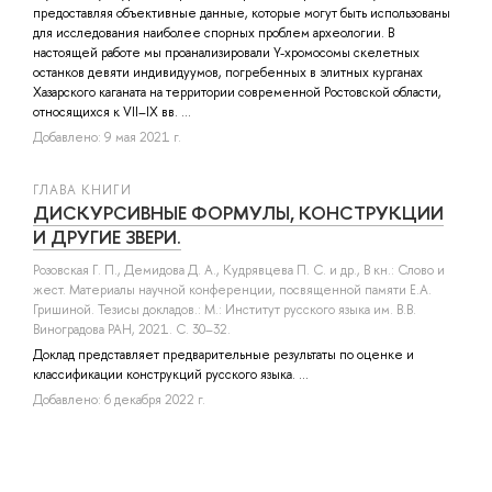
предоставляя объективные данные, которые могут быть использованы
для исследования наиболее спорных проблем археологии. В
настоящей работе мы проанализировали Y-хромосомы скелетных
останков девяти индивидуумов, погребенных в элитных курганах
Хазарского каганата на территории современной Ростовской области,
относящихся к VII–IX вв. ...
Добавлено: 9 мая 2021 г.
ГЛАВА КНИГИ
ДИСКУРСИВНЫЕ ФОРМУЛЫ, КОНСТРУКЦИИ
И ДРУГИЕ ЗВЕРИ.
Розовская Г. П.
,
Демидова Д. А.
,
Кудрявцева П. С.
и др.
, В кн.: Слово и
жест. Материалы научной конференции, посвященной памяти Е.А.
Гришиной. Тезисы докладов.: М.: Институт русского языка им. В.В.
Виноградова РАН, 2021. С. 30–32.
Доклад представляет предварительные результаты по оценке и
классификации конструкций русского языка. ...
Добавлено: 6 декабря 2022 г.