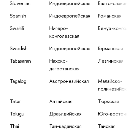
Slovenian
Индоевропейская
Балто-славянск
Spanish
Индоевропейская
Романская
Swahili
Нигеро-
Бенуэ-конголе
конголезская
Swedish
Индоевропейская
Германская
Tabasaran
Нахско-
Лезгинская
дагестанская
Tagalog
Австронезийская
Малайско-
полинезийская
Tatar
Алтайская
Тюркская
Telugu
Дравидийская
Юго-восточна
Thai
Тай-кадайская
Тайская