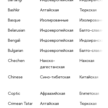
Bashkir
Алтайская
Тюркская
Basque
Изолированные
Изолированные
Belarusian
Индоевропейская
Балто-славянск
Bengali
Индоевропейская
Индоиранская
Bulgarian
Индоевропейская
Балто-славянск
Chechen
Нахско-
Нахская
дагестанская
Chinese
Сино-тибетская
Китайская
Coptic
Афраазийская
Египетская
Crimean Tatar
Алтайская
Тюркская