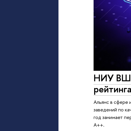
НИУ ВШЭ
рейтинга
Альянс в сфере 
заведений по ка
год занимает пе
A++.