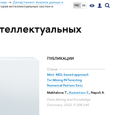
наук
Департамент анализа данных и
РУС
EN
ория интеллектуальных систем и
теллектуальных
ПУБЛИКАЦИИ
Статья
Mint: MDL-based approach
for Mining INTeresting
Numerical Pattern Sets
Makhalova T.
,
Kuznetsov S.
, Napoli A.
Data Mining and Knowledge
Discovery. 2022.
P. 108-145.