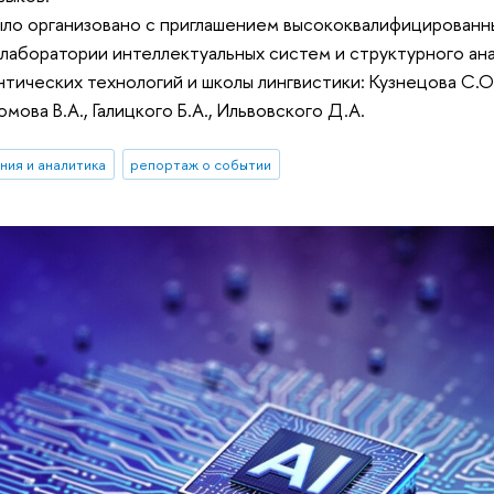
ло организовано с приглашением высококвалифицированн
аборатории интеллектуальных систем и структурного ана
тических технологий и школы лингвистики: Кузнецова С.О.,
омова В.А., Галицкого Б.А., Ильвовского Д.А.
ния и аналитика
репортаж о событии