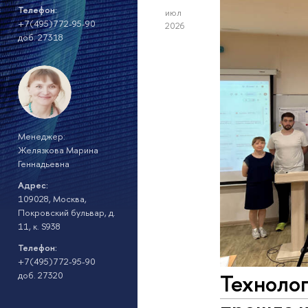
Телефон:
июл
+7(495)772-95-90
2026
доб. 27318
Менеджер:
Желязкова Марина
Геннадьевна
Адрес:
109028, Москва,
Покровский бульвар, д.
11, к. S938
Телефон:
+7(495)772-95-90
Техноло
доб. 27320