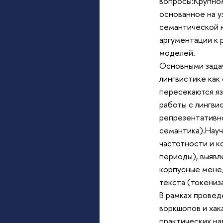
вопросы:Крупно
основанное на у
семантической н
аргументации к 
моделей.
Основными зада
лингвистике как
пересекаются яз
работы с лингви
репрезентативно
семантика).Науч
частотности и к
периоды), выявл
корпусные менед
текста (токениз
В рамках провед
воркшопов и хак
практических на