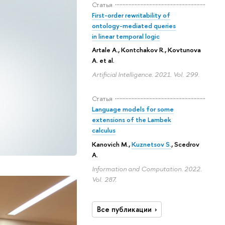
Статья
First-order rewritability of
ontology-mediated queries
in linear temporal logic
Artale A., Kontchakov R., Kovtunova
A. et al.
Artificial Intelligence. 2021. Vol. 299.
Статья
Language models for some
extensions of the Lambek
calculus
Kanovich M.
,
Kuznetsov S.
,
Scedrov
A.
Information and Computation. 2022.
Vol. 287.
Все публикации