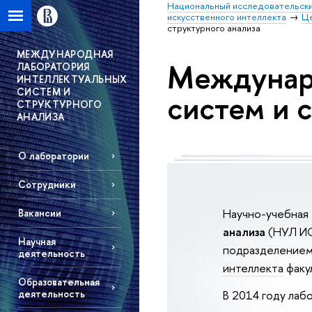
Национальный исследовательски
искусственного интеллекта
Це
структурного анализа
МЕЖДУНАРОДНАЯ
Междунар
ЛАБОРАТОРИЯ
ИНТЕЛЛЕКТУАЛЬНЫХ
СИСТЕМ И
систем и 
СТРУКТУРНОГО
АНАЛИЗА
О лаборатории
Сотрудники
Научно-учебная
Вакансии
анализа
(НУЛ ИС
Научная
подразделение
деятельность
интеллекта
факу
Образовательная
деятельность
В 2014 году лаб