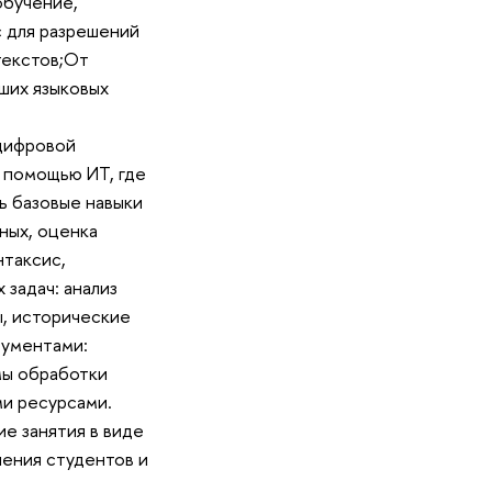
обучение,
с для разрешений
текстов;От
ших языковых
цифровой
с помощью ИТ, где
ь базовые навыки
ных, оценка
нтаксис,
задач: анализ
ы, исторические
рументами:
мы обработки
ми ресурсами.
е занятия в виде
ления студентов и