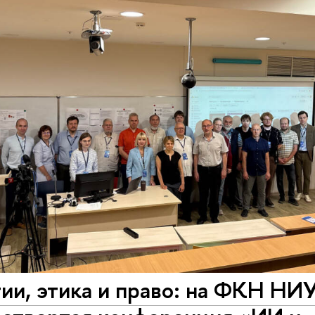
гии, этика и право: на ФКН Н