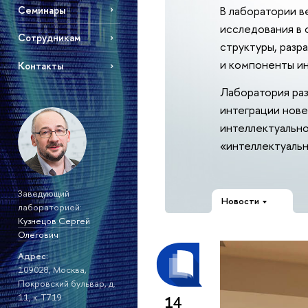
В лаборатории в
Семинары
исследования в 
Сотрудникам
структуры, разр
и компоненты ин
Контакты
Лаборатория раз
интеграции нове
интеллектуально
«интеллектуаль
Заведующий
Новости
лабораторией:
Кузнецов Сергей
Олегович
Адрес:
109028, Москва,
Покровский бульвар, д.
11, к. T719
14