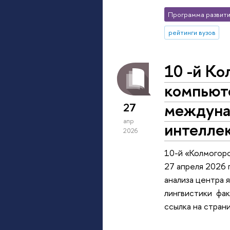
Программа развити
рейтинги вузов
10 -й Ко
компьюте
междуна
27
апр
интелле
2026
10-й «Колмогоро
27 апреля 2026 
анализа центра 
лингвистики фак
ссылка на страни