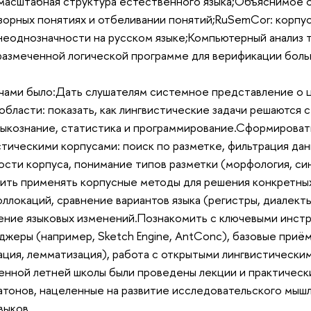
масштабная структура естественного языка;Объяснимое 
зорных понятиях и отбеливании понятий;RuSemCor: корпу
еоднозначности на русском языке;Компьютерный анализ 
размеченной логической программе для верификации боль
чами было:Дать слушателям системное представление о 
 области: показать, как лингвистические задачи решаются 
ыкознание, статистика и программирование.Сформироват
стическими корпусами: поиск по разметке, фильтрация дан
сти корпуса, понимание типов разметки (морфология, си
ить применять корпусные методы для решения конкретных 
оллокаций, сравнение вариантов языка (регистры, диалект
ение языковых изменений.Познакомить с ключевыми инст
жеры (например, Sketch Engine, AntConc), базовые приё
ация, лемматизация), работа с открытыми лингвистически
енной летней школы были проведены лекции и практически
атонов, нацеленные на развитие исследовательского мыш
выков.