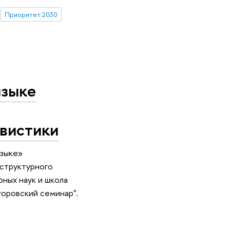
Приоритет 2030
языке
гвистики
языке»
 структурного
рных наук и школа
горовский семинар".