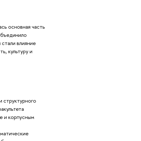
ась основная часть
объединило
 стали влияние
ь, культуру и
и структурного
факультета
ке и корпусным
ематические