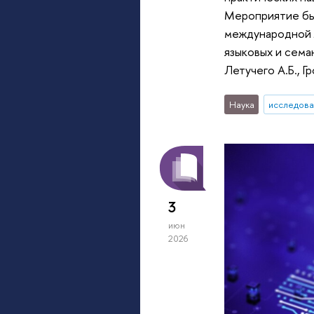
Мероприятие бы
международной л
языковых и семан
Летучего А.Б., Гр
Наука
исследова
3
июн
2026