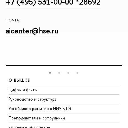
+7 (495) 531-00-00 *28692
ПОЧТА
aicenter@hse.ru
О ВЫШКЕ
Цифры и факты
Л
Руководство и структура
Д
Устойчивое развитие в НИУ ВШЭ
О
Преподаватели и сотрудники
П
Корпуса и общежития
В