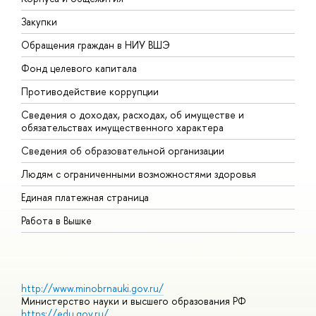
Закупки
П
Обращения граждан в НИУ ВШЭ
А
Фонд целевого капитала
Д
Противодействие коррупции
Ц
Сведения о доходах, расходах, об имуществе и
Б
обязательствах имущественного характера
О
Сведения об образовательной организации
О
Людям с ограниченными возможностями здоровья
Единая платежная страница
Работа в Вышке
http://www.minobrnauki.gov.ru/
Министерство науки и высшего образования РФ
https://edu.gov.ru/