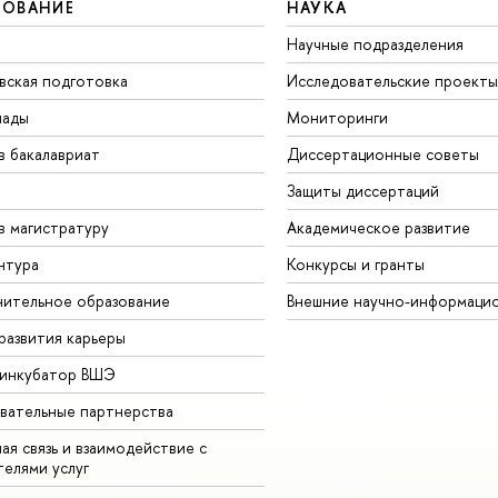
ЗОВАНИЕ
НАУКА
Научные подразделения
вская подготовка
Исследовательские проекты
иады
Мониторинги
в бакалавриат
Диссертационные советы
Защиты диссертаций
в магистратуру
Академическое развитие
нтура
Конкурсы и гранты
ительное образование
Внешние научно-информаци
развития карьеры
-инкубатор ВШЭ
вательные партнерства
ая связь и взаимодействие с
телями услуг