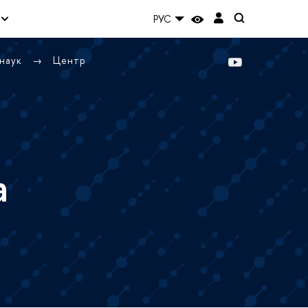
РУС
 наук
Центр
а