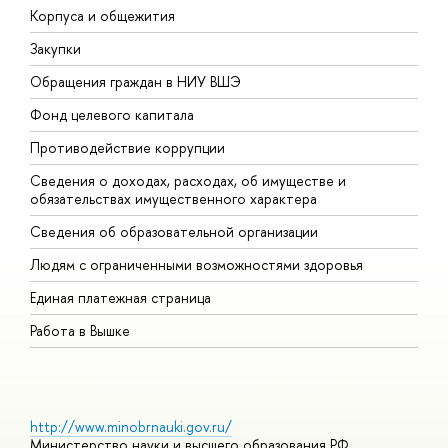
Корпуса и общежития
В
Закупки
П
Обращения граждан в НИУ ВШЭ
А
Фонд целевого капитала
Д
Противодействие коррупции
Ц
Сведения о доходах, расходах, об имуществе и
Б
обязательствах имущественного характера
О
Сведения об образовательной организации
О
Людям с ограниченными возможностями здоровья
Единая платежная страница
Работа в Вышке
http://www.minobrnauki.gov.ru/
Министерство науки и высшего образования РФ