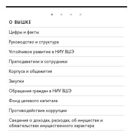
О ВЫШКЕ
Цифры и факты
Л
Руководство и структура
Д
Устойчивое развитие в НИУ ВШЭ
О
Преподаватели и сотрудники
П
Корпуса и общежития
В
Закупки
П
Обращения граждан в НИУ ВШЭ
А
Фонд целевого капитала
Д
Противодействие коррупции
Ц
Сведения о доходах, расходах, об имуществе и
Б
обязательствах имущественного характера
О