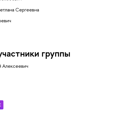
етлана Сергеевна
ревич
участники группы
й Алексеевич