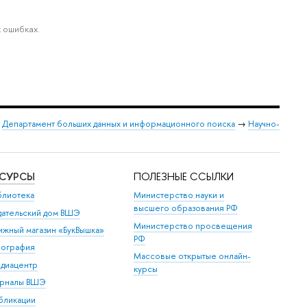
 ошибках.
→
Департамент больших данных и информационного поиска
→
Научно-
ЕСУРСЫ
ПОЛЕЗНЫЕ ССЫЛКИ
блиотека
Министерство науки и
высшего образования РФ
дательский дом ВШЭ
Министерство просвещения
ижный магазин «БукВышка»
РФ
пография
Массовые открытые онлайн-
диацентр
курсы
рналы ВШЭ
бликации