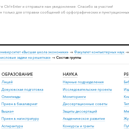
е Ctrl+Enter и отправьте нам уведомление. Спасибо за участие!
н только для отправки сообщений об орфографических и пунктуационных
университет «Высшая школа экономики»
→
Факультет компьютерных наук
числовые задачи на решетках»
→
Состав группы
ОБРАЗОВАНИЕ
НАУКА
Р
Лицей
Научные подразделения
Би
Довузовская подготовка
Исследовательские проекты
Из
Олимпиады
Мониторинги
Кн
Прием в бакалавриат
Диссертационные советы
Ти
Вышка+
Защиты диссертаций
Ме
Прием в магистратуру
Академическое развитие
Жу
Аспирантура
Конкурсы и гранты
Пу