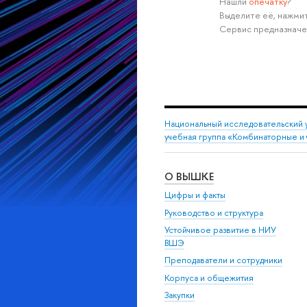
Нашли
опечатку
?
Выделите её, нажмит
Сервис предназначе
Национальный исследовательский 
учебная группа «Комбинаторные и 
О ВЫШКЕ
Цифры и факты
Руководство и структура
Устойчивое развитие в НИУ
ВШЭ
Преподаватели и сотрудники
Корпуса и общежития
Закупки