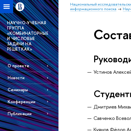
Национальный исследовательски
информационного поиска
Науч
НАУЧНО-УЧЕБНАЯ
ГРУППА
Соста
«КОМБИНАТОРНЫЕ
И ЧИСЛОВЫЕ
ЗАДАЧИ НА
РЕШЕТКАХ»
Руковод
О проекте
Устинов Алексе
Новости
Семинары
Студенты
Конференции
Дмитриев Миха
Публикации
Савченко Всево
Куянов Фёдор А