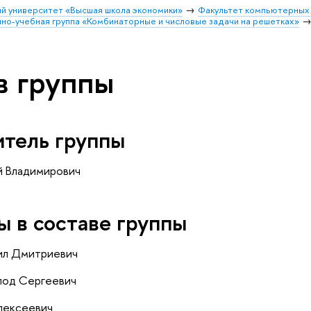
й университет «Высшая школа экономики»
Факультет компьютерных 
но-учебная группа «Комбинаторные и числовые задачи на решетках»
в группы
итель группы
й Владимирович
 в составе группы
ил Дмитриевич
лод Сергеевич
лексеевич