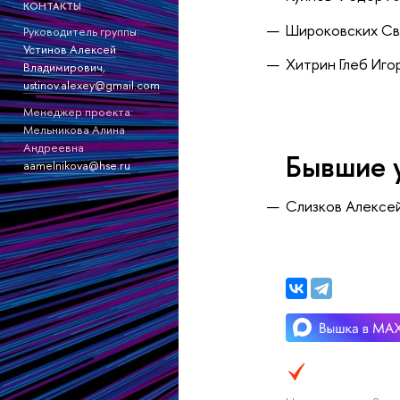
КОНТАКТЫ
Широковских Св
Руководитель группы:
Устинов Алексей
Хитрин Глеб Иго
Владимирович
,
ustinov.alexey@gmail.com
Менеджер проекта:
Мельникова Алина
Андреевна
Бывшие 
aamelnikova@hse.ru
Слизков Алексе