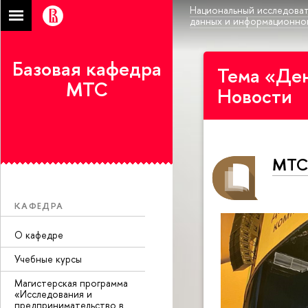
Национальный исследоват
данных и информационно
Базовая кафедра
Тема «Де
МТС
Новости
МТС 
КАФЕДРА
О кафедре
Учебные курсы
Магистерская программа
«Исследования и
предпринимательство в