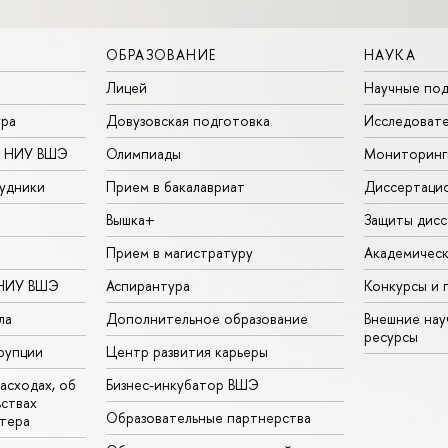
ОБРАЗОВАНИЕ
НАУКА
Лицей
Научные под
ура
Довузовская подготовка
Исследовате
в НИУ ВШЭ
Олимпиады
Мониторинг
удники
Прием в бакалавриат
Диссертаци
Вышка+
Защиты дисс
Прием в магистратуру
Академическ
 НИУ ВШЭ
Аспирантура
Конкурсы и 
ла
Дополнительное образование
Внешние на
ресурсы
рупции
Центр развития карьеры
асходах, об
Бизнес-инкубатор ВШЭ
ьствах
Образовательные партнерства
тера