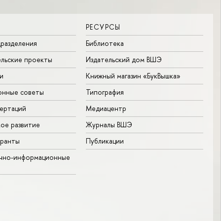
РЕСУРСЫ
разделения
Библиотека
льские проекты
Издательский дом ВШЭ
и
Книжный магазин «БукВышка»
онные советы
Типография
ертаций
Медиацентр
ое развитие
Журналы ВШЭ
гранты
Публикации
учно-информационные