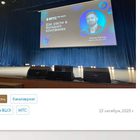
знь
бакалавриат
ка ВШЭ
МТС
13 октября, 2023 г.