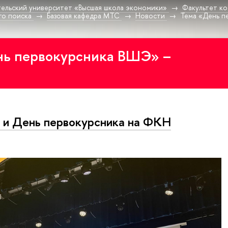
ельский университет «Высшая школа экономики»
Факультет к
го поиска
Базовая кафедра МТС
Новости
Тема «День п
нь первокурсника ВШЭ» –
и День первокурсника на ФКН