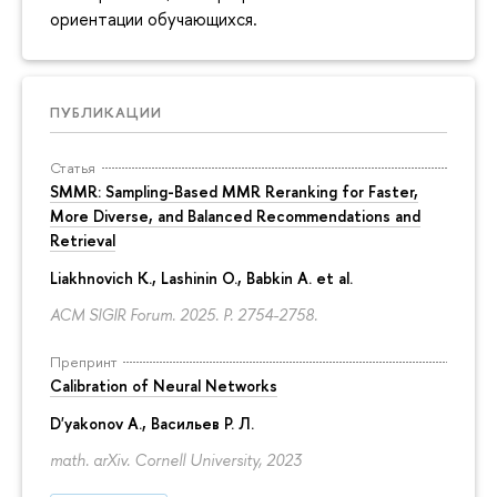
ориентации обучающихся.
ПУБЛИКАЦИИ
Статья
SMMR: Sampling-Based MMR Reranking for Faster,
More Diverse, and Balanced Recommendations and
Retrieval
Liakhnovich K., Lashinin O., Babkin A. et al.
ACM SIGIR Forum. 2025.
P. 2754-2758.
Препринт
Calibration of Neural Networks
D'yakonov A.
, Васильев Р. Л.
math. arXiv. Cornell University, 2023