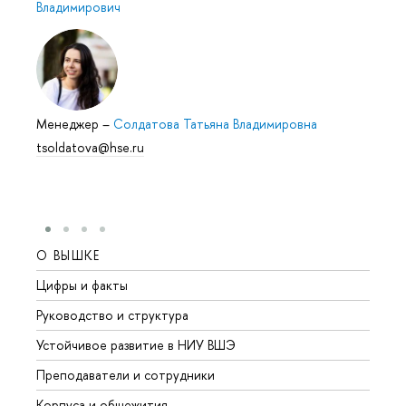
Владимирович
Менеджер
–
Солдатова Татьяна Владимировна
tsoldatova@hse.ru
О ВЫШКЕ
ОБР
Цифры и факты
Лице
Руководство и структура
Довуз
Устойчивое развитие в НИУ ВШЭ
Олим
Преподаватели и сотрудники
Прием
Корпуса и общежития
Вышк