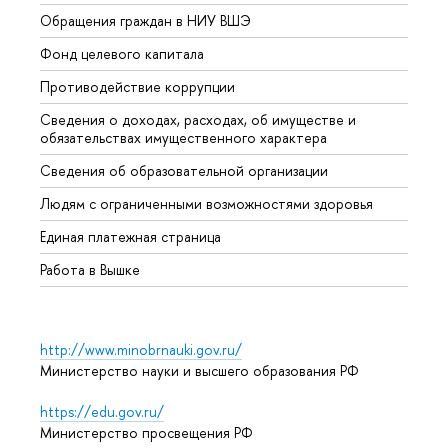
Обращения граждан в НИУ ВШЭ
Аспир
Фонд целевого капитала
Допол
Противодействие коррупции
Центр
Сведения о доходах, расходах, об имуществе и
Бизне
обязательствах имущественного характера
Образ
Сведения об образовательной организации
Обрат
Людям с ограниченными возможностями здоровья
Единая платежная страница
Работа в Вышке
http://www.minobrnauki.gov.ru/
Министерство науки и высшего образования РФ
https://edu.gov.ru/
Министерство просвещения РФ