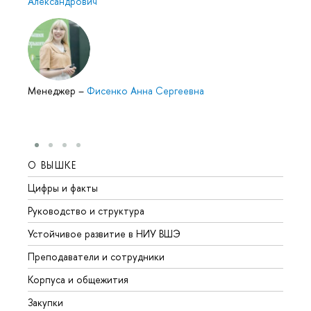
Александрович
Менеджер
–
Фисенко Анна Сергеевна
О ВЫШКЕ
ОБР
Цифры и факты
Лице
Руководство и структура
Довуз
Устойчивое развитие в НИУ ВШЭ
Олим
Преподаватели и сотрудники
Прием
Корпуса и общежития
Вышк
Закупки
Прием